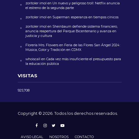
zoritoler imol
en
Un nuevo y peligroso troll: Netflix anuncia
el estreno de la segunda parte
zoritoler imol
en
Superman: esperanza en tiempos cínicos
zoritoler imol
en
Sheinbaum defiende sistema financiero,
anuncia reapertura del Parque Bicentenario y avanza en
justicia y cultura
Florería Mrs. Flowers
en
Feria de las Flores San Ángel 2024:
Música, Color y Tradición en CDMX
whoiscall
en
Cada vez más insuficiente el presupuesto para
la educación pública
VISITAS
925,708
Copyright © 2026. Todos los derechos reservados.
AVISO LEGAL
NOSOTROS
CONTACTO