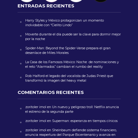
ENTRADAS RECIENTES
Harry Styles y México protagonizan un momento
inolvidable con “Cielito Lindo”
Moverte durante el día puede ser la clave para dormir mejor
por la noche
Spider-Man: Beyond the Spider-Verse prepara el gran
desenlace de Miles Morales
La Casa de los Famosos México: Noche de nominaciones y
el reto “Alarmados” cambian el rumbo del reality
Rob Halford el legado del vocalista de Judas Priest que
transformó la imagen del heavy metal
COMENTARIOS RECIENTES
zoritoler imol
en
Un nuevo y peligroso troll: Netflix anuncia
el estreno de la segunda parte
zoritoler imol
en
Superman: esperanza en tiempos cínicos
zoritoler imol
en
Sheinbaum defiende sistema financiero,
anuncia reapertura del Parque Bicentenario y avanza en