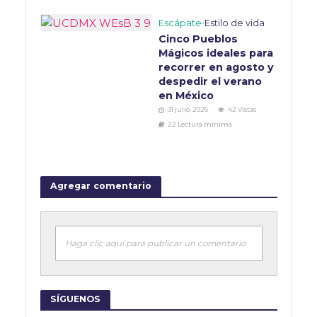
Escápate
•
Estilo de vida
Cinco Pueblos
Mágicos ideales para
recorrer en agosto y
despedir el verano
en México
31 julio, 2026
42 Vistas
22 Lectura mínima
Agregar comentario
Haga clic aquí para publicar un comentario
SÍGUENOS