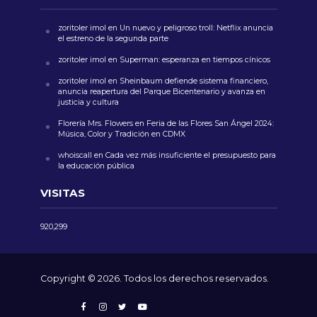
zoritoler imol
en
Un nuevo y peligroso troll: Netflix anuncia
el estreno de la segunda parte
zoritoler imol
en
Superman: esperanza en tiempos cínicos
zoritoler imol
en
Sheinbaum defiende sistema financiero,
anuncia reapertura del Parque Bicentenario y avanza en
justicia y cultura
Florería Mrs. Flowers
en
Feria de las Flores San Ángel 2024:
Música, Color y Tradición en CDMX
whoiscall
en
Cada vez más insuficiente el presupuesto para
la educación pública
VISITAS
920,299
Copyright © 2026. Todos los derechos reservados.