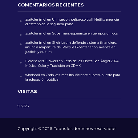
COMENTARIOS RECIENTES
zoritoler imol
en
Un nuevo y peligroso troll: Netflix anuncia
el estreno de la segunda parte
zoritoler imol
en
Superman: esperanza en tiempos cínicos
zoritoler imol
en
Sheinbaum defiende sistema financiero,
anuncia reapertura del Parque Bicentenario y avanza en
justicia y cultura
Florería Mrs. Flowers
en
Feria de las Flores San Ángel 2024:
Música, Color y Tradición en CDMX
whoiscall
en
Cada vez más insuficiente el presupuesto para
la educación pública
VISITAS
913,323
Copyright © 2026. Todos los derechos reservados.