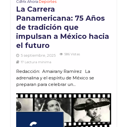
CdMx Ahora
Deportes
•
La Carrera
Panamericana: 75 Años
de tradición que
impulsan a México hacia
el futuro
586 Vistas
5 septiembre, 2025
17 Lectura mínima
Redacción: Amairany Ramírez La
adrenalina y el espíritu de México se
preparan para celebrar un...