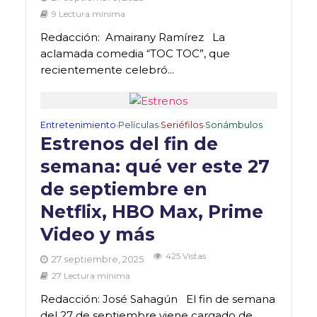
9 Lectura mínima
Redacción: Amairany Ramírez La
aclamada comedia “TOC TOC”, que
recientemente celebró...
Entretenimiento
Películas
Seriéfilos
Sonámbulos
•
•
•
Estrenos del fin de
semana: qué ver este 27
de septiembre en
Netflix, HBO Max, Prime
Video y más
425 Vistas
27 septiembre, 2025
27 Lectura mínima
Redacción: José Sahagún El fin de semana
del 27 de septiembre viene cargado de