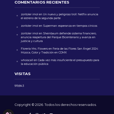
COMENTARIOS RECIENTES
zoritoler imol
en
Un nuevo y peligroso troll: Netflix anuncia
el estreno de la segunda parte
zoritoler imol
en
Superman: esperanza en tiempos cínicos
zoritoler imol
en
Sheinbaum defiende sistema financiero,
anuncia reapertura del Parque Bicentenario y avanza en
justicia y cultura
Florería Mrs. Flowers
en
Feria de las Flores San Ángel 2024:
Música, Color y Tradición en CDMX
whoiscall
en
Cada vez más insuficiente el presupuesto para
la educación pública
VISITAS
919,843
Copyright © 2026. Todos los derechos reservados.