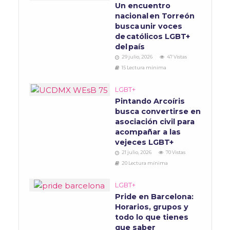
Un encuentro
nacional en Torreón
busca unir voces
de católicos LGBT+
del país
29 julio, 2026
47 Vistas
15 Lectura mínima
LGBT+
Pintando Arcoíris
busca convertirse en
asociación civil para
acompañar a las
vejeces LGBT+
21 julio, 2026
70 Vistas
20 Lectura mínima
LGBT+
Pride en Barcelona:
Horarios, grupos y
todo lo que tienes
que saber