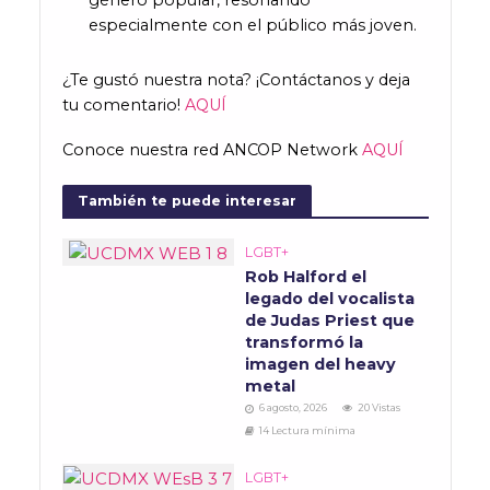
género popular, resonando
especialmente con el público más joven.
¿Te gustó nuestra nota? ¡Contáctanos y deja
tu comentario!
AQUÍ
Conoce nuestra red ANCOP Network
AQUÍ
También te puede interesar
LGBT+
Rob Halford el
legado del vocalista
de Judas Priest que
transformó la
imagen del heavy
metal
6 agosto, 2026
20 Vistas
14 Lectura mínima
LGBT+