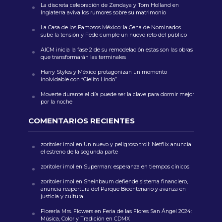
La discreta celebración de Zendaya y Tom Holland en
Inglaterra aviva los rumores sobre su matrimonio
La Casa de los Famosos México: la Cena de Nominados
sube la tensión y Fede cumple un nuevo reto del público
AICM inicia la fase 2 de su remodelación estas son las obras
que transformarán las terminales
Harry Styles y México protagonizan un momento
inolvidable con “Cielito Lindo”
Moverte durante el día puede ser la clave para dormir mejor
por la noche
COMENTARIOS RECIENTES
zoritoler imol
en
Un nuevo y peligroso troll: Netflix anuncia
el estreno de la segunda parte
zoritoler imol
en
Superman: esperanza en tiempos cínicos
zoritoler imol
en
Sheinbaum defiende sistema financiero,
anuncia reapertura del Parque Bicentenario y avanza en
justicia y cultura
Florería Mrs. Flowers
en
Feria de las Flores San Ángel 2024:
Música, Color y Tradición en CDMX