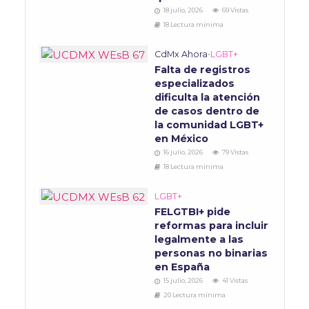
18 julio, 2026
69 Vistas
18 Lectura mínima
CdMx Ahora
•
LGBT+
Falta de registros
especializados
dificulta la atención
de casos dentro de
la comunidad LGBT+
en México
16 julio, 2026
79 Vistas
18 Lectura mínima
LGBT+
FELGTBI+ pide
reformas para incluir
legalmente a las
personas no binarias
en España
15 julio, 2026
41 Vistas
20 Lectura mínima