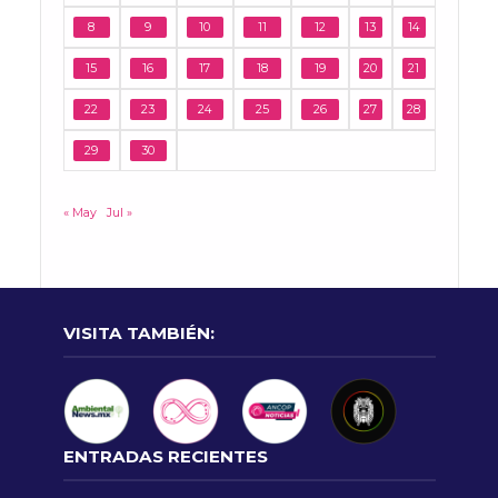
8
9
10
11
12
13
14
15
16
17
18
19
20
21
22
23
24
25
26
27
28
29
30
« May
Jul »
VISITA TAMBIÉN:
ENTRADAS RECIENTES