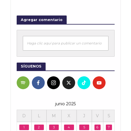
Agregar comentario
Haga clic aquí para publicar un comentario
SÍGUENOS
junio 2025
D
L
M
X
J
V
S
1
2
3
4
5
6
7