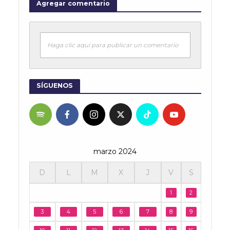
Agregar comentario
Haga clic aquí para publicar un comentario
SÍGUENOS
marzo 2024
D
L
M
X
J
V
S
1
2
3
4
5
6
7
8
9