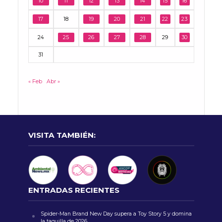
10
11
12
13
14
15
16
17
18
19
20
21
22
23
24
25
26
27
28
29
30
31
« Feb
Abr »
VISITA TAMBIÉN:
ENTRADAS RECIENTES
Spider-Man Brand New Day supera a Toy Story 5 y domina
la taquilla de 2026