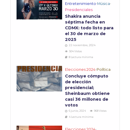
Entretenimiento
•
Música
•
Presidenciales
Shakira anuncia
séptima fecha en
CDMX: todo listo para
el 30 de marzo de
2025
22 noviembre, 2024
504 Vistas
8 Lectura mínima
Elecciones 2024
•
Política
Concluye cómputo
de elección
presidencial;
Sheinbaum obtiene
casi 36 millones de
votos
6 junio, 2024
968 Vistas
4 Lectura mínima
Elecciones 2024
•