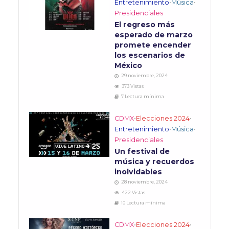
Entretenimiento
•
Música
•
Presidenciales
El regreso más
esperado de marzo
promete encender
los escenarios de
México
29 noviembre, 2024
373 Vistas
7 Lectura mínima
CDMX
•
Elecciones 2024
•
Entretenimiento
•
Música
•
Presidenciales
Un festival de
música y recuerdos
inolvidables
28 noviembre, 2024
422 Vistas
10 Lectura mínima
CDMX
•
Elecciones 2024
•