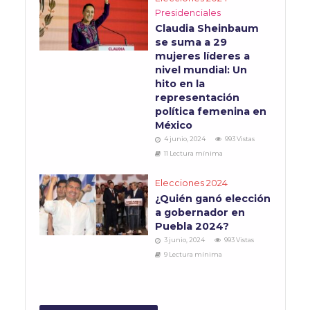
Presidenciales
Claudia Sheinbaum
se suma a 29
mujeres líderes a
nivel mundial: Un
hito en la
representación
política femenina en
México
4 junio, 2024
993 Vistas
11 Lectura mínima
Elecciones 2024
¿Quién ganó elección
a gobernador en
Puebla 2024?
3 junio, 2024
993 Vistas
9 Lectura mínima