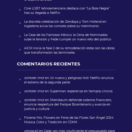
Cine LGBT latinoamericano destaca con “La Bola Negra”
tras su llegada a Netflix
La discreta celebración de Zendaya y Tom Holland en
Inglaterra aviva los rumores sobre su matrimonio
La Casa de los Famosos México: la Cena de Nominados
sube la tensión y Fede cumple un nuevo reto del público
AICM inicia la fase 2 de su remodelación estas son las obras
que transformarán las terminales
COMENTARIOS RECIENTES
zoritoler imol
en
Un nuevo y peligroso troll: Netflix anuncia
el estreno de la segunda parte
zoritoler imol
en
Superman: esperanza en tiempos cínicos
zoritoler imol
en
Sheinbaum defiende sistema financiero,
anuncia reapertura del Parque Bicentenario y avanza en
justicia y cultura
Florería Mrs. Flowers
en
Feria de las Flores San Ángel 2024:
Música, Color y Tradición en CDMX
whoiscall
en
Cada vez más insuficiente el presupuesto para