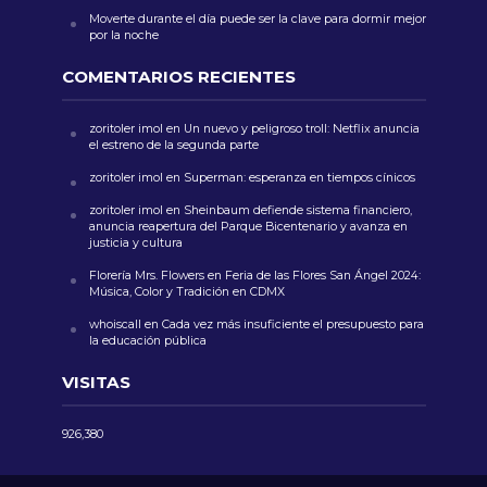
Moverte durante el día puede ser la clave para dormir mejor
por la noche
COMENTARIOS RECIENTES
zoritoler imol
en
Un nuevo y peligroso troll: Netflix anuncia
el estreno de la segunda parte
zoritoler imol
en
Superman: esperanza en tiempos cínicos
zoritoler imol
en
Sheinbaum defiende sistema financiero,
anuncia reapertura del Parque Bicentenario y avanza en
justicia y cultura
Florería Mrs. Flowers
en
Feria de las Flores San Ángel 2024:
Música, Color y Tradición en CDMX
whoiscall
en
Cada vez más insuficiente el presupuesto para
la educación pública
VISITAS
926,380