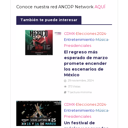
Conoce nuestra red ANCOP Network
AQUÍ
También te puede interesar
CDMX
•
Elecciones 2024
•
Entretenimiento
•
Música
•
Presidenciales
El regreso más
esperado de marzo
promete encender
los escenarios de
México
29 noviembre, 2024
373 Vistas
7 Lectura mínima
CDMX
•
Elecciones 2024
•
Entretenimiento
•
Música
•
Presidenciales
Un festival de