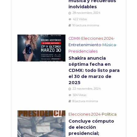
música y recuerdos
inolvidables
28 noviembre, 2024
422 Vistas
10 Lectura mínima
CDMX
•
Elecciones 2024
•
Entretenimiento
•
Música
•
Presidenciales
Shakira anuncia
séptima fecha en
CDMX: todo listo para
el 30 de marzo de
2025
22 noviembre, 2024
504 Vistas
8 Lectura mínima
Elecciones 2024
•
Política
Concluye cómputo
de elección
presidencial;