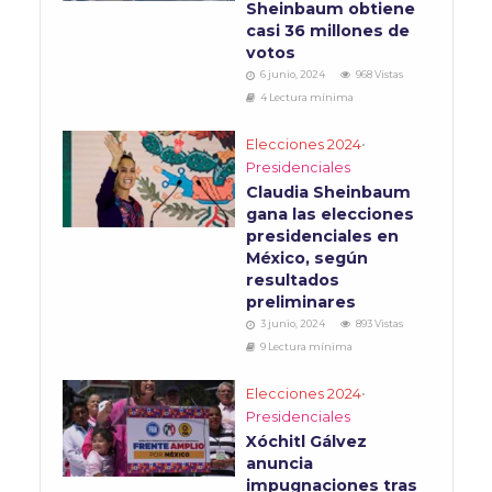
Sheinbaum obtiene
casi 36 millones de
votos
6 junio, 2024
968 Vistas
4 Lectura mínima
Elecciones 2024
•
Presidenciales
Claudia Sheinbaum
gana las elecciones
presidenciales en
México, según
resultados
preliminares
3 junio, 2024
893 Vistas
9 Lectura mínima
Elecciones 2024
•
Presidenciales
Xóchitl Gálvez
anuncia
impugnaciones tras