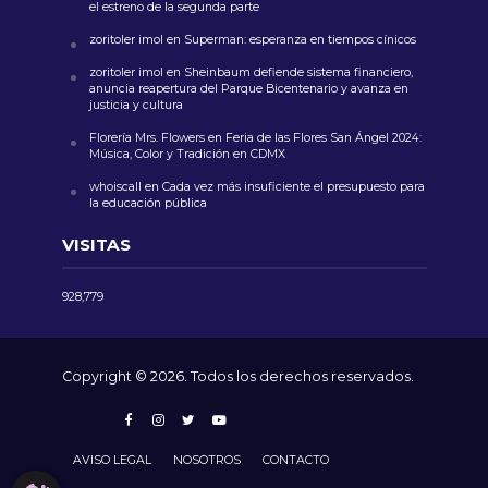
el estreno de la segunda parte
zoritoler imol
en
Superman: esperanza en tiempos cínicos
zoritoler imol
en
Sheinbaum defiende sistema financiero,
anuncia reapertura del Parque Bicentenario y avanza en
justicia y cultura
Florería Mrs. Flowers
en
Feria de las Flores San Ángel 2024:
Música, Color y Tradición en CDMX
whoiscall
en
Cada vez más insuficiente el presupuesto para
la educación pública
VISITAS
928,779
Copyright © 2026. Todos los derechos reservados.
AVISO LEGAL
NOSOTROS
CONTACTO