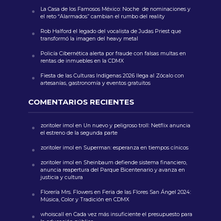
La Casa de los Famosos México: Noche de nominaciones y
el reto “Alarmados” cambian el rumbo del reality
Rob Halford el legado del vocalista de Judas Priest que
transformó la imagen del heavy metal
Policía Cibernética alerta por fraude con falsas multas en
rentas de inmuebles en la CDMX
Fiesta de las Culturas Indígenas 2026 llega al Zócalo con
artesanías, gastronomía y eventos gratuitos
COMENTARIOS RECIENTES
zoritoler imol
en
Un nuevo y peligroso troll: Netflix anuncia
el estreno de la segunda parte
zoritoler imol
en
Superman: esperanza en tiempos cínicos
zoritoler imol
en
Sheinbaum defiende sistema financiero,
anuncia reapertura del Parque Bicentenario y avanza en
justicia y cultura
Florería Mrs. Flowers
en
Feria de las Flores San Ángel 2024:
Música, Color y Tradición en CDMX
whoiscall
en
Cada vez más insuficiente el presupuesto para