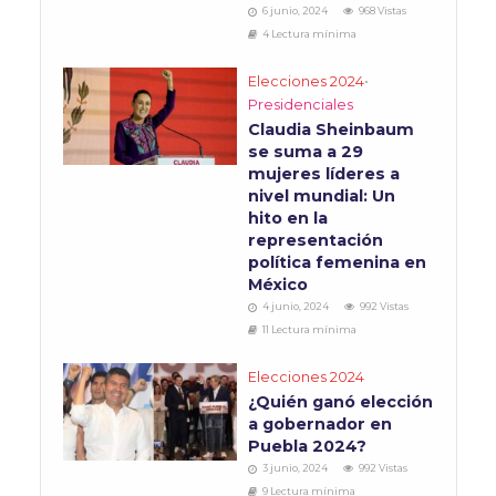
6 junio, 2024
968 Vistas
4 Lectura mínima
Elecciones 2024
•
Presidenciales
Claudia Sheinbaum
se suma a 29
mujeres líderes a
nivel mundial: Un
hito en la
representación
política femenina en
México
4 junio, 2024
992 Vistas
11 Lectura mínima
Elecciones 2024
¿Quién ganó elección
a gobernador en
Puebla 2024?
3 junio, 2024
992 Vistas
9 Lectura mínima