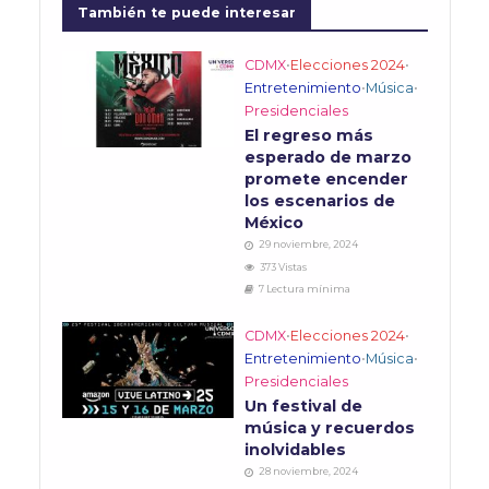
También te puede interesar
CDMX
•
Elecciones 2024
•
Entretenimiento
•
Música
•
Presidenciales
El regreso más
esperado de marzo
promete encender
los escenarios de
México
29 noviembre, 2024
373 Vistas
7 Lectura mínima
CDMX
•
Elecciones 2024
•
Entretenimiento
•
Música
•
Presidenciales
Un festival de
música y recuerdos
inolvidables
28 noviembre, 2024