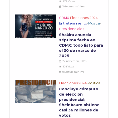
422 Vistas
10 Lectura mínima
CDMX
•
Elecciones 2024
•
Entretenimiento
•
Música
•
Presidenciales
Shakira anuncia
séptima fecha en
CDMX: todo listo para
el 30 de marzo de
2025
22 noviembre, 2024
504 Vistas
8 Lectura mínima
Elecciones 2024
•
Política
Concluye cómputo
de elección
presidencial;
Sheinbaum obtiene
casi 36 millones de
votos