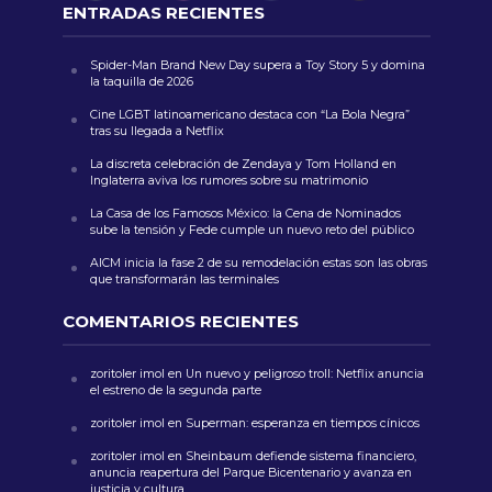
ENTRADAS RECIENTES
Spider-Man Brand New Day supera a Toy Story 5 y domina
la taquilla de 2026
Cine LGBT latinoamericano destaca con “La Bola Negra”
tras su llegada a Netflix
La discreta celebración de Zendaya y Tom Holland en
Inglaterra aviva los rumores sobre su matrimonio
La Casa de los Famosos México: la Cena de Nominados
sube la tensión y Fede cumple un nuevo reto del público
AICM inicia la fase 2 de su remodelación estas son las obras
que transformarán las terminales
COMENTARIOS RECIENTES
zoritoler imol
en
Un nuevo y peligroso troll: Netflix anuncia
el estreno de la segunda parte
zoritoler imol
en
Superman: esperanza en tiempos cínicos
zoritoler imol
en
Sheinbaum defiende sistema financiero,
anuncia reapertura del Parque Bicentenario y avanza en
justicia y cultura