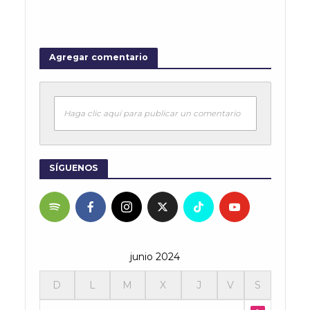
Agregar comentario
Haga clic aquí para publicar un comentario
SÍGUENOS
junio 2024
D
L
M
X
J
V
S