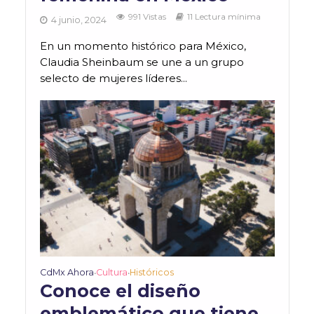
991 Vistas
11 Lectura mínima
4 junio, 2024
En un momento histórico para México,
Claudia Sheinbaum se une a un grupo
selecto de mujeres líderes...
CdMx Ahora
Cultura
Históricos
•
•
Conoce el diseño
emblemático que tiene