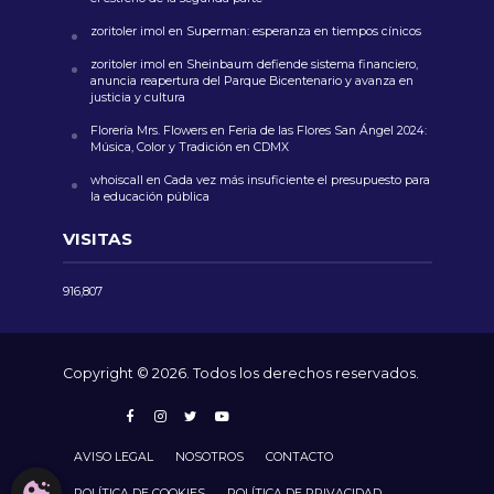
zoritoler imol
en
Superman: esperanza en tiempos cínicos
zoritoler imol
en
Sheinbaum defiende sistema financiero,
anuncia reapertura del Parque Bicentenario y avanza en
justicia y cultura
Florería Mrs. Flowers
en
Feria de las Flores San Ángel 2024:
Música, Color y Tradición en CDMX
whoiscall
en
Cada vez más insuficiente el presupuesto para
la educación pública
VISITAS
916,807
Copyright © 2026. Todos los derechos reservados.
AVISO LEGAL
NOSOTROS
CONTACTO
CONFIGURACIÓN DE COOKIES
POLÍTICA DE COOKIES
POLÍTICA DE PRIVACIDAD