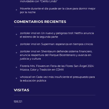
inolvidable con “Cielito Lindo”
Moverte durante el día puede ser la clave para dormir mejor
por la noche
COMENTARIOS RECIENTES
zoritoler imol
en
Un nuevo y peligroso troll: Netflix anuncia
el estreno de la segunda parte
zoritoler imol
en
Superman: esperanza en tiempos cínicos
zoritoler imol
en
Sheinbaum defiende sistema financiero,
anuncia reapertura del Parque Bicentenario y avanza en
justicia y cultura
Florería Mrs. Flowers
en
Feria de las Flores San Ángel 2024:
Música, Color y Tradición en CDMX
whoiscall
en
Cada vez más insuficiente el presupuesto para
la educación pública
VISITAS
926,121