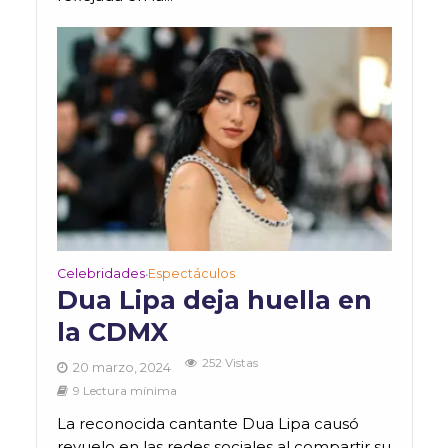
Celebridades
Espectáculos
•
Dua Lipa deja huella en
la CDMX
252 Vistas
20 marzo, 2024
9 Lectura mínima
La reconocida cantante Dua Lipa causó
revuelo en las redes sociales al compartir su