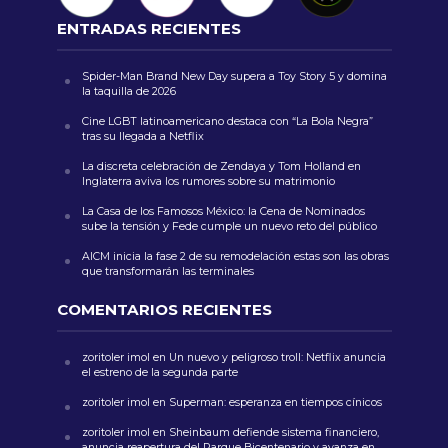
ENTRADAS RECIENTES
Spider-Man Brand New Day supera a Toy Story 5 y domina
la taquilla de 2026
Cine LGBT latinoamericano destaca con “La Bola Negra”
tras su llegada a Netflix
La discreta celebración de Zendaya y Tom Holland en
Inglaterra aviva los rumores sobre su matrimonio
La Casa de los Famosos México: la Cena de Nominados
sube la tensión y Fede cumple un nuevo reto del público
AICM inicia la fase 2 de su remodelación estas son las obras
que transformarán las terminales
COMENTARIOS RECIENTES
zoritoler imol
en
Un nuevo y peligroso troll: Netflix anuncia
el estreno de la segunda parte
zoritoler imol
en
Superman: esperanza en tiempos cínicos
zoritoler imol
en
Sheinbaum defiende sistema financiero,
anuncia reapertura del Parque Bicentenario y avanza en