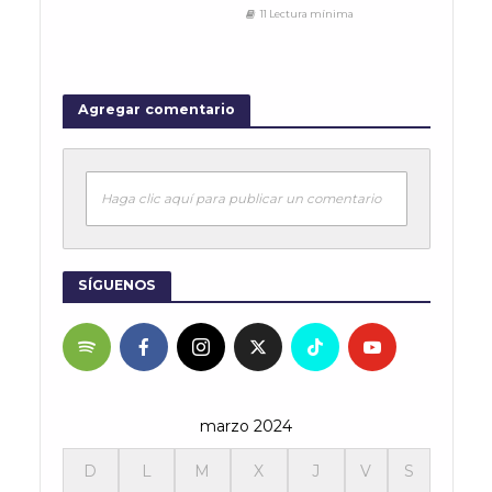
11 Lectura mínima
Agregar comentario
Haga clic aquí para publicar un comentario
SÍGUENOS
marzo 2024
D
L
M
X
J
V
S