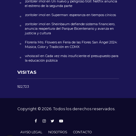
zoritoler imol
en
Un nuevo y peligroso troll: Netflix anuncia
el estreno de la segunda parte
zoritoler imol
en
Superman: esperanza en tiempos cínicos
zoritoler imol
en
Sheinbaum defiende sistema financiero,
anuncia reapertura del Parque Bicentenario y avanza en
justicia y cultura
Florería Mrs. Flowers
en
Feria de las Flores San Ángel 2024:
Música, Color y Tradición en CDMX
whoiscall
en
Cada vez más insuficiente el presupuesto para
la educación pública
VISITAS
922,723
Copyright © 2026. Todos los derechos reservados.
AVISO LEGAL
NOSOTROS
CONTACTO