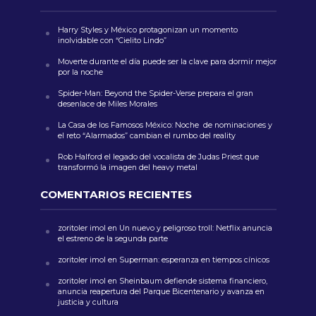
Harry Styles y México protagonizan un momento
inolvidable con “Cielito Lindo”
Moverte durante el día puede ser la clave para dormir mejor
por la noche
Spider-Man: Beyond the Spider-Verse prepara el gran
desenlace de Miles Morales
La Casa de los Famosos México: Noche de nominaciones y
el reto “Alarmados” cambian el rumbo del reality
Rob Halford el legado del vocalista de Judas Priest que
transformó la imagen del heavy metal
COMENTARIOS RECIENTES
zoritoler imol
en
Un nuevo y peligroso troll: Netflix anuncia
el estreno de la segunda parte
zoritoler imol
en
Superman: esperanza en tiempos cínicos
zoritoler imol
en
Sheinbaum defiende sistema financiero,
anuncia reapertura del Parque Bicentenario y avanza en
justicia y cultura