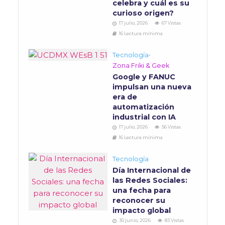
celebra y cuál es su
curioso origen?
17 julio, 2026
67 Vistas
16 Lectura mínima
Tecnología
•
Zona Friki & Geek
Google y FANUC
impulsan una nueva
era de
automatización
industrial con IA
17 julio, 2026
56 Vistas
16 Lectura mínima
Tecnología
Día Internacional de
las Redes Sociales:
una fecha para
reconocer su
impacto global
30 junio, 2026
83 Vistas