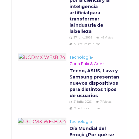
por la ciencia y la
inteligencia
artificial para
transformar
la industria de
la belleza
27 julio, 2026
46 Vistas
19 Lectura mínima
Tecnología
•
Zona Friki & Geek
Tecno, ASUS, Lava y
Samsung presentan
nuevos dispositivos
para distintos tipos
de usuarios
21 julio, 2026
71 Vistas
17 Lectura mínima
Tecnología
Día Mundial del
Emoji: ¿Por qué se