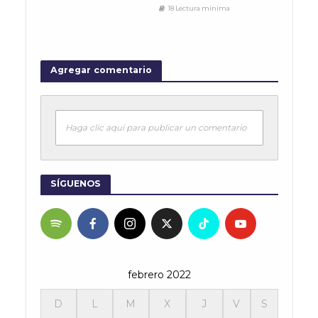
18 Lectura mínima
Agregar comentario
Haga clic aquí para publicar un comentario
SÍGUENOS
febrero 2022
D
L
M
X
J
V
S