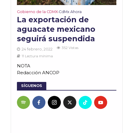
Gobierno de la CDMX
CdMx Ahora
•
La exportación de
aguacate mexicano
seguirá suspendida
352 Vistas
24 febrero, 2022
11 Lectura mínima
NOTA
Redacción ANCOP
SÍGUENOS