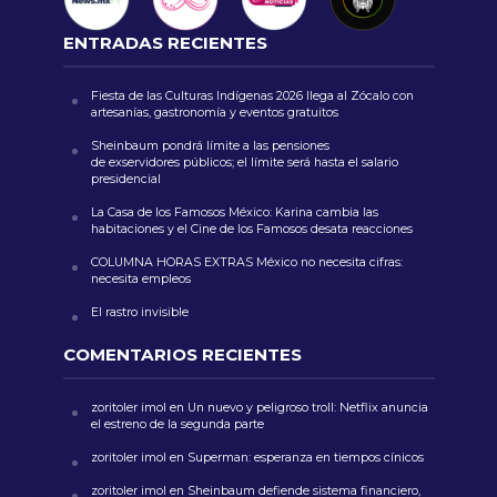
ENTRADAS RECIENTES
Fiesta de las Culturas Indígenas 2026 llega al Zócalo con
artesanías, gastronomía y eventos gratuitos
Sheinbaum pondrá límite a las pensiones
de exservidores públicos; el límite será hasta el salario
presidencial
La Casa de los Famosos México: Karina cambia las
habitaciones y el Cine de los Famosos desata reacciones
COLUMNA HORAS EXTRAS México no necesita cifras:
necesita empleos
El rastro invisible
COMENTARIOS RECIENTES
zoritoler imol
en
Un nuevo y peligroso troll: Netflix anuncia
el estreno de la segunda parte
zoritoler imol
en
Superman: esperanza en tiempos cínicos
zoritoler imol
en
Sheinbaum defiende sistema financiero,