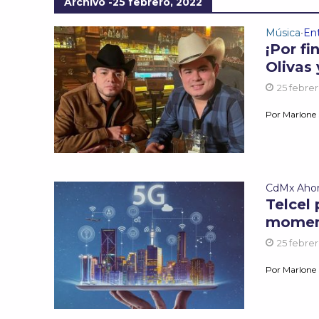
Archivo -25 febrero, 2022
Música
En
•
¡Por f
Olivas
25 febrer
Por Marlone
CdMx Aho
Telcel 
moment
25 febrer
Por Marlone