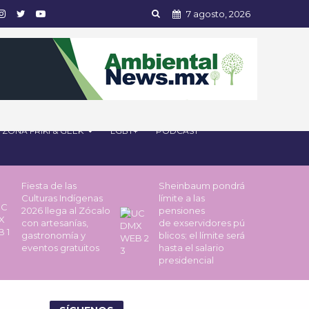
7 agosto, 2026
ZONA FRIKI & GEEK
LGBT+
PODCAST
Fiesta de las
Sheinbaum pondrá
Culturas Indígenas
límite a las
2026 llega al Zócalo
pensiones
con artesanías,
de exservidores pú
gastronomía y
blicos; el límite será
eventos gratuitos
hasta el salario
presidencial