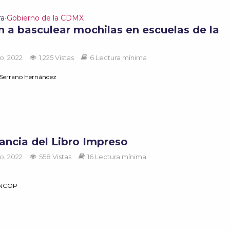
ra
Gobierno de la CDMX
•
n a basculear mochilas en escuelas de la
o, 2022
1,225 Vistas
6 Lectura mínima
 Serrano Hernández
ancia del Libro Impreso
o, 2022
558 Vistas
16 Lectura mínima
ANCOP