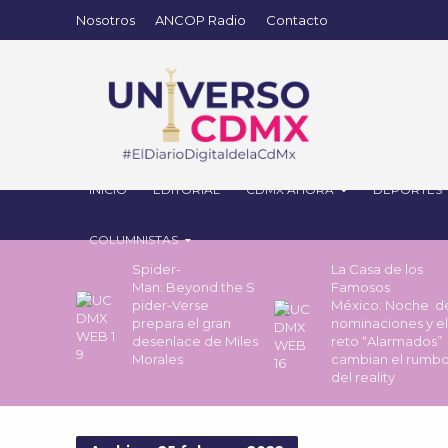
Nosotros
ANCOP Radio
Contacto
INICIO
EDITORIAL
CDMX AHORA
DEPORTES
COLUMNISTAS
Spider-
La Casa de los
Man: Beyond the S
Famosos
pider-Verse
México: Noche 
prepara el gran
nominaciones y el
desenlace de Miles
reto “Alarmados”
Morales
cambian el rumb
del reality