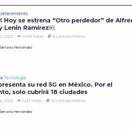
tretenimiento
in! Hoy se estrena “Otro perdedor” de Alfr
 y Lenin Ramírez￼
o, 2022
1,938 Vistas
6 Lectura mínima
 Serrano Hernández
ra
Tecnología
•
presenta su red 5G en México. Por el
o, solo cubrirá 18 ciudades
o, 2022
1,413 Vistas
10 Lectura mínima
 Serrano Hernández