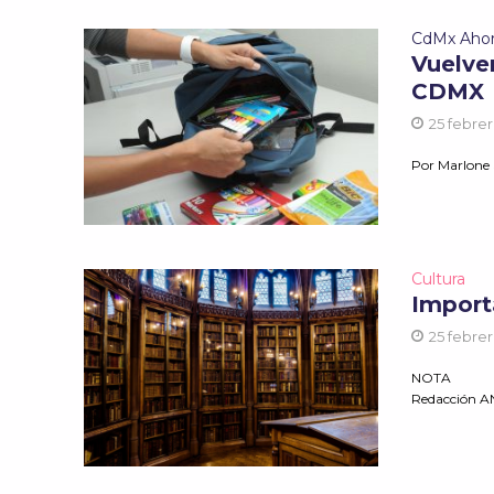
CdMx Aho
Vuelve
CDMX
25 febrer
Por Marlone
Cultura
Import
25 febrer
NOTA
Redacción 