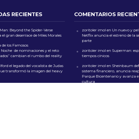
DAS RECIENTES
COMENTARIOS RECIEN
-Man: Beyond the Spider-Verse
zoritoler imol
en
Un nuevo y peli
 el gran desenlace de Miles Morales
Netflix anuncia el estreno de la
parte
a de los Famosos
 Noche de nominaciones y el reto
zoritoler imol
en
Superman: esp
ados” cambian el rumbo del reality
tiempos cínicos
ford el legado del vocalista de Judas
zoritoler imol
en
Sheinbaum def
que transformó la imagen del heavy
sistema financiero, anuncia reap
Parque Bicentenario y avanza en
cultura
 Cibernética alerta por fraude con
multas en rentas de inmuebles en la
Florería Mrs. Flowers
en
Feria de 
San Ángel 2024: Música, Color y
en CDMX
de las Culturas Indígenas 2026 llega
lo con artesanías, gastronomía y
whoiscall
en
Cada vez más insufi
s gratuitos
presupuesto para la educación 