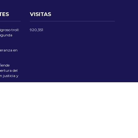
TES
VISITAS
groso troll:
920,351
 segunda
eranza en
iende
ertura del
 justicia y
las Flores
 Tradición
ciente el
pública