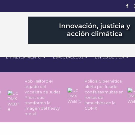
ENTRETENIMIENTO
ESPECTÁCULOS
ESTILO DE VIDA
Rob Halford el
Policía Cibernética
legado del
alerta por fraude
de
vocalista de Judas
con falsas multas en
Priest que
rentas de
transformó la
inmuebles en la
o
imagen del heavy
CDMX
metal