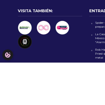
VISITA TAMBIÉN:
ENTRA
Spider
prepara
La Cas
México:
“Alarm
Rob Hal
Priest 
CONFIGURACIÓN DE COOKIES
metal
Policía
falsas 
CDMX
Fiesta 
al Zóca
evento