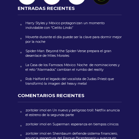
ENTRADAS RECIENTES
Harry Styles y México protagonizan un momento
inolvidable con “Cielito Lindo”
Moverte durante el día puede ser la clave para dormir mejor
por la noche
Spider-Man: Beyond the Spider-Verse prepara el gran
desenlace de Miles Morales
La Casa de los Famosos México: Noche de nominaciones y
el reto “Alarmados” cambian el rumbo del reality
Rob Halford el legado del vocalista de Judas Priest que
transformó la imagen del heavy metal
COMENTARIOS RECIENTES
zoritoler imol
en
Un nuevo y peligroso troll: Netflix anuncia
el estreno de la segunda parte
zoritoler imol
en
Superman: esperanza en tiempos cínicos
zoritoler imol
en
Sheinbaum defiende sistema financiero,
anuncia reapertura del Parque Bicentenario y avanza en