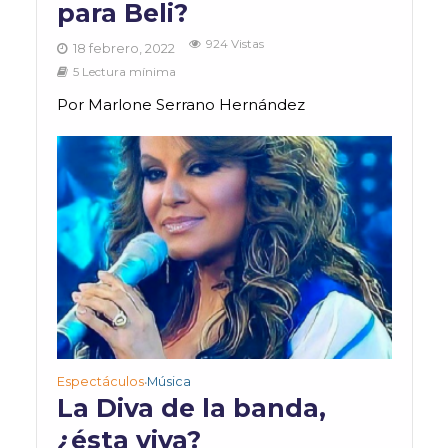
para Beli?
924 Vistas
18 febrero, 2022
5 Lectura mínima
Por Marlone Serrano Hernández
Espectáculos
Música
•
La Diva de la banda,
¿ésta viva?