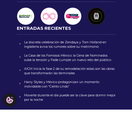
ENTRADAS RECIENTES
La discreta celebración de Zendaya y Tom Holland en
Inglaterra aviva los rumores sobre su matrimonio
La Casa de los Famosos México: la Cena de Nominados
sube la tensión y Fede cumple un nuevo reto del público
AICM inicia la fase 2 de su remodelación estas son las obras
que transformarán las terminales
Harry Styles y México protagonizan un momento
inolvidable con “Cielito Lindo”
Moverte durante el día puede ser la clave para dormir mejor
CONFIGURACIÓN DE COOKIES
por la noche
COMENTARIOS RECIENTES
zoritoler imol
en
Un nuevo y peligroso troll: Netflix anuncia
el estreno de la segunda parte