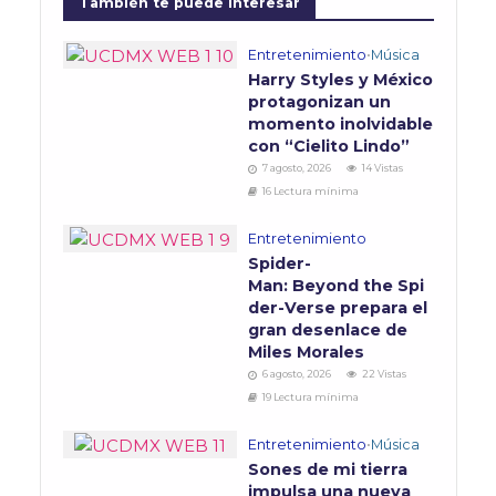
También te puede interesar
Entretenimiento
•
Música
Harry Styles y México
protagonizan un
momento inolvidable
con “Cielito Lindo”
7 agosto, 2026
14 Vistas
16 Lectura mínima
Entretenimiento
Spider-
Man: Beyond the Spi
der-Verse prepara el
gran desenlace de
Miles Morales
6 agosto, 2026
22 Vistas
19 Lectura mínima
Entretenimiento
•
Música
Sones de mi tierra
impulsa una nueva