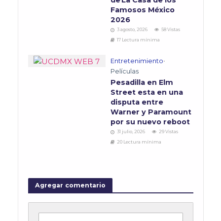
de La Casa de los
Famosos México
2026
3 agosto, 2026
58 Vistas
17 Lectura mínima
Entretenimiento
•
Películas
Pesadilla en Elm
Street esta en una
disputa entre
Warner y Paramount
por su nuevo reboot
31 julio, 2026
29 Vistas
20 Lectura mínima
Agregar comentario