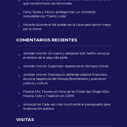
que transformarán las terminales
Harry Styles y México protagonizan un momento
inolvidable con “Cielito Lindo”
Moverte durante el día puede ser la clave para dormir mejor
por la noche
COMENTARIOS RECIENTES
zoritoler imol
en
Un nuevo y peligroso troll: Netflix anuncia
el estreno de la segunda parte
zoritoler imol
en
Superman: esperanza en tiempos cínicos
zoritoler imol
en
Sheinbaum defiende sistema financiero,
anuncia reapertura del Parque Bicentenario y avanza en
justicia y cultura
Florería Mrs. Flowers
en
Feria de las Flores San Ángel 2024:
Música, Color y Tradición en CDMX
whoiscall
en
Cada vez más insuficiente el presupuesto para
la educación pública
VISITAS