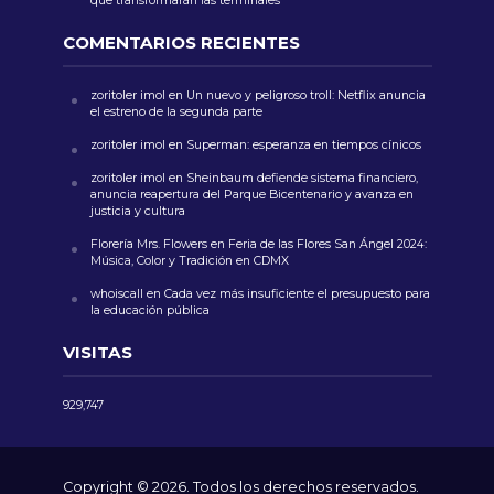
que transformarán las terminales
COMENTARIOS RECIENTES
zoritoler imol
en
Un nuevo y peligroso troll: Netflix anuncia
el estreno de la segunda parte
zoritoler imol
en
Superman: esperanza en tiempos cínicos
zoritoler imol
en
Sheinbaum defiende sistema financiero,
anuncia reapertura del Parque Bicentenario y avanza en
justicia y cultura
Florería Mrs. Flowers
en
Feria de las Flores San Ángel 2024:
Música, Color y Tradición en CDMX
whoiscall
en
Cada vez más insuficiente el presupuesto para
la educación pública
VISITAS
929,747
Copyright © 2026. Todos los derechos reservados.