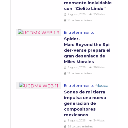
momento inolvidable
con “Cielito Lindo”
7 agosto, 2026
25 Vistas
16 Lectura mínima
Entretenimiento
Spider-
Man: Beyond the Spi
der-Verse prepara el
gran desenlace de
Miles Morales
6 agosto, 2026
29 Vistas
19 Lectura mínima
Entretenimiento
•
Música
Sones de mi tierra
impulsa una nueva
generación de
compositores
mexicanos
3 agosto, 2026
34 Vistas
25 Lectura mínima