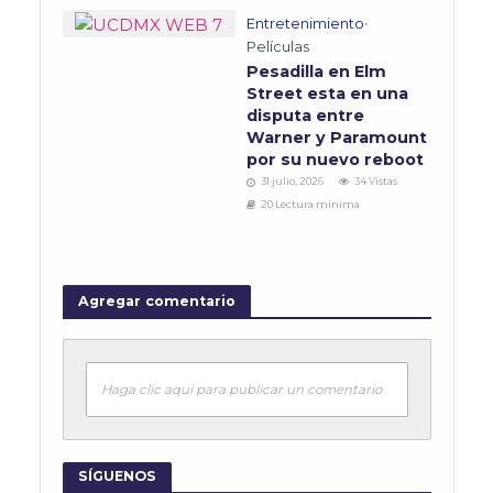
Entretenimiento
•
Películas
Pesadilla en Elm
Street esta en una
disputa entre
Warner y Paramount
por su nuevo reboot
31 julio, 2026
34 Vistas
20 Lectura mínima
Agregar comentario
Haga clic aquí para publicar un comentario
SÍGUENOS