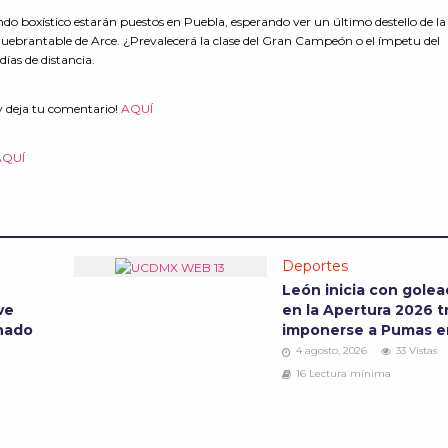
undo boxístico estarán puestos en Puebla, esperando ver un último destello de la
uebrantable de Arce. ¿Prevalecerá la clase del Gran Campeón o el ímpetu del
días de distancia.
y deja tu comentario!
AQUÍ
AQUÍ
Deportes
León inicia con gole
ve
en la Apertura 2026 t
onado
imponerse a Pumas 
4 agosto, 2026
33 Vistas
16 Lectura mínima