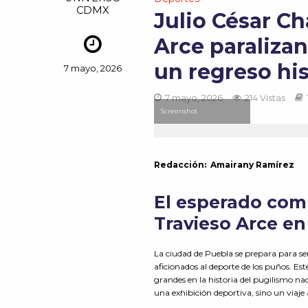
CDMX
Julio César Ch
Arce paraliza
un regreso his
7 mayo, 2026
7 mayo, 2026
214 Vistas
Screenshot
Redacción: Amairany Ramírez
El esperado comb
Travieso Arce e
La ciudad de Puebla se prepara para ser
aficionados al deporte de los puños. Es
grandes en la historia del pugilismo na
una exhibición deportiva, sino un viaje