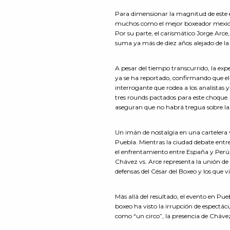
Para dimensionar la magnitud de este e
muchos como el mejor boxeador mexicano 
Por su parte, el carismático Jorge Arce
suma ya más de diez años alejado de la
A pesar del tiempo transcurrido, la exp
ya se ha reportado, confirmando que el
interrogante que rodea a los analistas y
tres rounds pactados para este choque. 
aseguran que no habrá tregua sobre la
Un imán de nostalgia en una cartelera
Puebla. Mientras la ciudad debate entr
el enfrentamiento entre España y Perú,
Chávez vs. Arce representa la unión de 
defensas del César del Boxeo y los que v
Más allá del resultado, el evento en P
boxeo ha visto la irrupción de espectác
como “un circo”, la presencia de Chávez