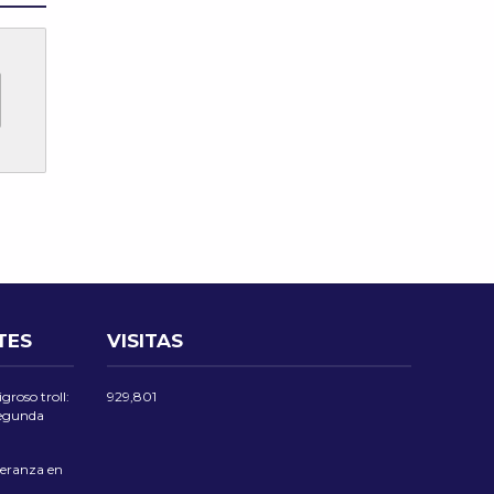
TES
VISITAS
groso troll:
929,801
 segunda
eranza en