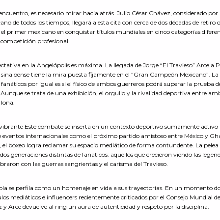
ncuentro, es necesario mirar hacia atrás. Julio César Chávez, considerado por
de todos los tiempos, llegará a esta cita con cerca de dos décadas de retiro of
, el primer mexicano en conquistar títulos mundiales en cinco categorías diferen
 competición profesional.
ectativa en la Angelópolis es máxima. La llegada de Jorge “El Travieso” Arce a 
 sinaloense tiene la mira puesta fijamente en el “Gran Campeón Mexicano”. La
 fanáticos por igual es si el físico de ambos guerreros podrá superar la prueba d
Aunque se trata de una exhibición, el orgullo y la rivalidad deportiva entre am
 lona.
 vibrante Este combate se inserta en un contexto deportivo sumamente activo
e eventos internacionales como el próximo partido amistoso entre México y Gh
 el boxeo logra reclamar su espacio mediático de forma contundente. La pelea
dos generaciones distintas de fanáticos: aquellos que crecieron viendo las legen
ibraron con las guerras sangrientas y el carisma del Travieso.
uebla se perfila como un homenaje en vida a sus trayectorias. En un momento d
ulos mediáticos e influencers recientemente criticados por el Consejo Mundial d
 y Arce devuelve al ring un aura de autenticidad y respeto por la disciplina.