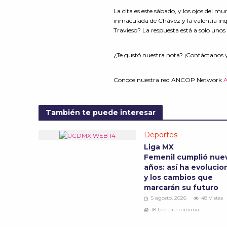
La cita es este sábado, y los ojos del m
inmaculada de Chávez y la valentía inq
Travieso? La respuesta está a solo unos 
¿Te gustó nuestra nota? ¡Contáctanos 
Conoce nuestra red ANCOP Network
También te puede interesar
Deportes
Liga MX
Femenil cumplió nue
años: así ha evoluci
y los cambios que
marcarán su futuro
5 agosto, 2026
48 Vistas
18 Lectura mínima