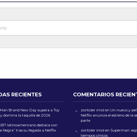
rio
DAS RECIENTES
COMENTARIOS RECIEN
-Man Brand New Day supera a Toy
zoritoler imol
en
Un nuevo y peli
 y domina la taquilla de 2026
Netflix anuncia el estreno de la
parte
GBT latinoamericano destaca con
a Negra” tras su llegada a Netflix
zoritoler imol
en
Superman: esp
tiempos cínicos