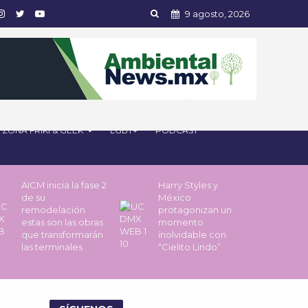
9 agosto, 2026
ZONA FRIKI & GEEK
LGBT+
PODCAST
AICM inicia la fase 2
Harry Styles y
de su
México
remodelación
protagonizan un
estas son las obras
momento
que transformarán
inolvidable con
las terminales
“Cielito Lindo”