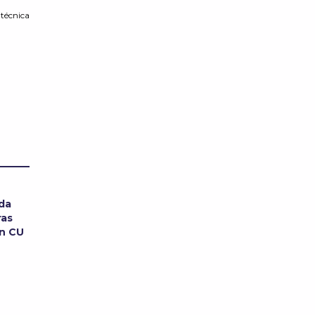
 técnica
ada
ras
en CU