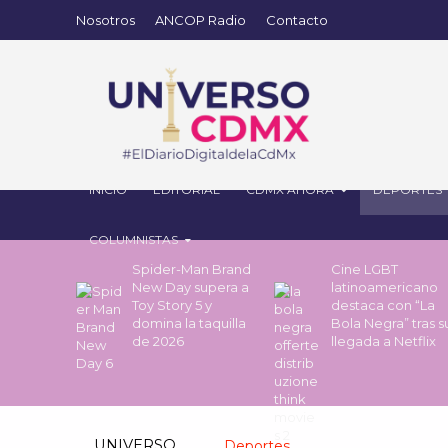
Nosotros
ANCOP Radio
Contacto
INICIO
EDITORIAL
CDMX AHORA
DEPORTES
COLUMNISTAS
Spider-Man Brand
Cine LGBT
New Day supera a
latinoamericano
Toy Story 5 y
destaca con “La
domina la taquilla
Bola Negra” tras s
de 2026
llegada a Netflix
UNIVERSO
Deportes