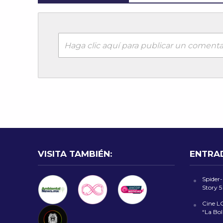
Haga clic aquí para publicar un comenta
VISITA TAMBIÉN:
ENTRA
Spider
Story 5
Cine L
“La Bol