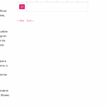
31
icial.
tes,
« Abr
Jun »
Puebla
 gran
e los
bos
 para
ana, o
darias
onde el
e Boxeo