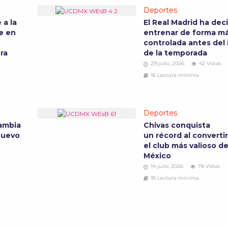
Deportes
 a la
El Real Madrid ha dec
e en
entrenar de forma m
controlada antes del 
ra
de la temporada
29 julio, 2026
42 Vistas
16 Lectura mínima
Deportes
ambia
Chivas conquista
 nuevo
un récord al converti
el club más valioso d
México
14 julio, 2026
78 Vistas
18 Lectura mínima