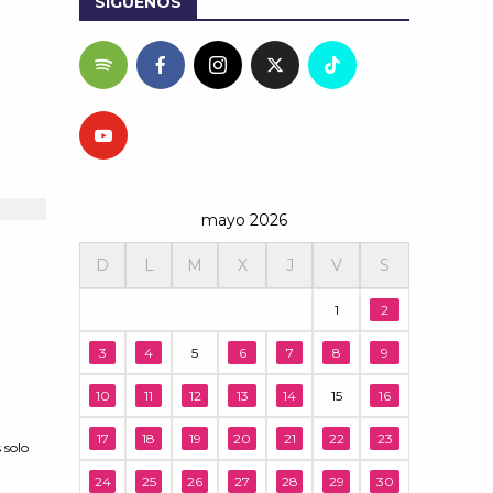
SÍGUENOS
mayo 2026
D
L
M
X
J
V
S
1
2
l
3
4
5
6
7
8
9
10
11
12
13
14
15
16
17
18
19
20
21
22
23
 solo
.
24
25
26
27
28
29
30