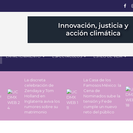
ENTRETENIMIENTO
ESPECTÁCULOS
ESTILO DE VIDA
La discreta
La Casa de los
celebración de
Famosos México: la
Zendaya y Tom
Cena de
u
Holland en
Nominados sube la
Inglaterra aviva los
tensión y Fede
rumores sobre su
cumple un nuevo
matrimonio
reto del público