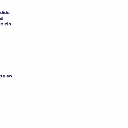
idido
ás
inicio
rse en
e