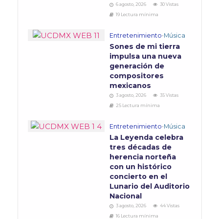
6 agosto, 2026
30 Vistas
19 Lectura mínima
Entretenimiento
•
Música
Sones de mi tierra
impulsa una nueva
generación de
compositores
mexicanos
3 agosto, 2026
35 Vistas
25 Lectura mínima
Entretenimiento
•
Música
La Leyenda celebra
tres décadas de
herencia norteña
con un histórico
concierto en el
Lunario del Auditorio
Nacional
3 agosto, 2026
44 Vistas
16 Lectura mínima