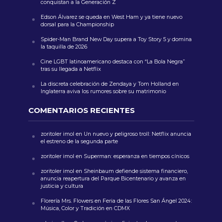
conquistan a la Generación Z
Edson Álvarez se queda en West Ham y ya tiene nuevo
dorsal para la Championship
Spider-Man Brand New Day supera a Toy Story 5 y domina
la taquilla de 2026
Cine LGBT latinoamericano destaca con “La Bola Negra”
tras su llegada a Netflix
La discreta celebración de Zendaya y Tom Holland en
Inglaterra aviva los rumores sobre su matrimonio
COMENTARIOS RECIENTES
zoritoler imol
en
Un nuevo y peligroso troll: Netflix anuncia
el estreno de la segunda parte
zoritoler imol
en
Superman: esperanza en tiempos cínicos
zoritoler imol
en
Sheinbaum defiende sistema financiero,
anuncia reapertura del Parque Bicentenario y avanza en
justicia y cultura
Florería Mrs. Flowers
en
Feria de las Flores San Ángel 2024:
Música, Color y Tradición en CDMX