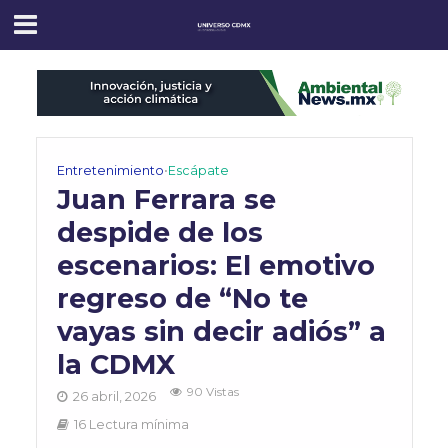
Entretenimiento
•
Escápate
Juan Ferrara se
despide de los
escenarios: El emotivo
regreso de “No te
vayas sin decir adiós” a
la CDMX
90 Vistas
26 abril, 2026
16 Lectura mínima