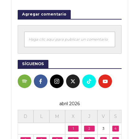
Agregar comentario
Haga clic aquí para publicar un comentario
SÍGUENOS
abril 2026
D
L
M
X
J
V
S
1
2
3
4