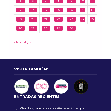
5
6
7
8
9
10
11
12
13
14
15
16
17
18
19
20
21
22
23
24
25
26
27
28
29
30
« Mar
May »
VISITA TAMBIÉN:
ENTRADAS RECIENTES
Clean look, balletcore y coquette: las estéticas que