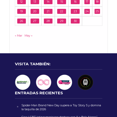
12
13
14
15
16
17
18
19
20
21
22
23
24
25
26
27
28
29
30
« Mar
May »
VISITA TAMBIÉN:
ENTRADAS RECIENTES
Spider-Man Brand New Day supera a Toy Story 5 y domina
la taquilla de 2026