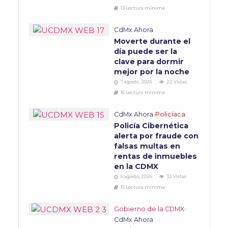
13 Lectura mínima
CdMx Ahora
Moverte durante el
día puede ser la
clave para dormir
mejor por la noche
7 agosto, 2026
22 Vistas
16 Lectura mínima
CdMx Ahora
•
Policíaca
Policía Cibernética
alerta por fraude con
falsas multas en
rentas de inmuebles
en la CDMX
6 agosto, 2026
32 Vistas
15 Lectura mínima
Gobierno de la CDMX
•
CdMx Ahora