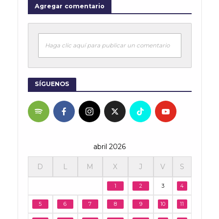
Agregar comentario
Haga clic aquí para publicar un comentario
SÍGUENOS
abril 2026
D
L
M
X
J
V
S
1
2
3
4
5
6
7
8
9
10
11