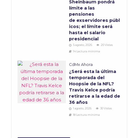
Sheinbaum pondrá
límite a las
pensiones
de exservidores públ
icos; el límite será
hasta el salario
presidencial
5 agosto, 2026
20 Vistas
14 Lectura mínima
CdMx Ahora
¿Será esta la última
temporada del
Hoopsie de la NFL?
Travis Kelce podría
retirarse a la edad de
36 años
1 agosto, 2026
30 Vistas
18 Lectura mínima