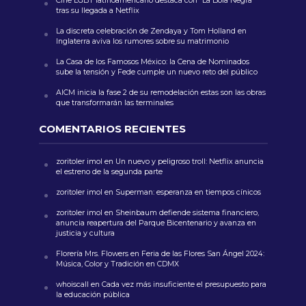
Cine LGBT latinoamericano destaca con “La Bola Negra”
tras su llegada a Netflix
La discreta celebración de Zendaya y Tom Holland en
Inglaterra aviva los rumores sobre su matrimonio
La Casa de los Famosos México: la Cena de Nominados
sube la tensión y Fede cumple un nuevo reto del público
AICM inicia la fase 2 de su remodelación estas son las obras
que transformarán las terminales
COMENTARIOS RECIENTES
zoritoler imol
en
Un nuevo y peligroso troll: Netflix anuncia
el estreno de la segunda parte
zoritoler imol
en
Superman: esperanza en tiempos cínicos
zoritoler imol
en
Sheinbaum defiende sistema financiero,
anuncia reapertura del Parque Bicentenario y avanza en
justicia y cultura
Florería Mrs. Flowers
en
Feria de las Flores San Ángel 2024:
Música, Color y Tradición en CDMX
whoiscall
en
Cada vez más insuficiente el presupuesto para
la educación pública