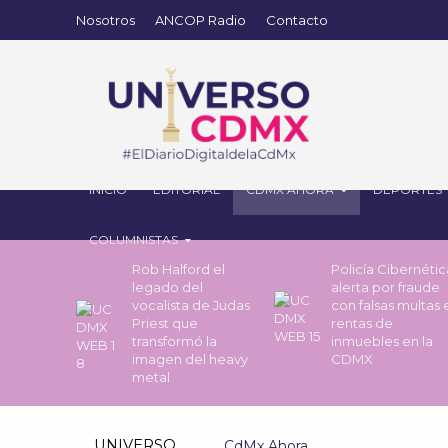
Nosotros
ANCOP Radio
Contacto
INICIO
EDITORIAL
CDMX AHORA
DEPORTES
COLUMNISTAS
Rob Halford el
Policía Cibernétic
legado del
alerta por fraude
vocalista de Judas
con falsas multas 
Priest que
rentas de
transformó la
inmuebles en la
imagen del heavy
CDMX
metal
UNIVERSO
CdMx Ahora