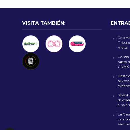
VISITA TAMBIÉN:
ENTRA
Rob Hal
Priest 
metal
Policía
falsas 
CDMX
Fiesta 
al Zóca
evento
Sheinb
de exse
el sala
La Casa
cambia 
Famoso