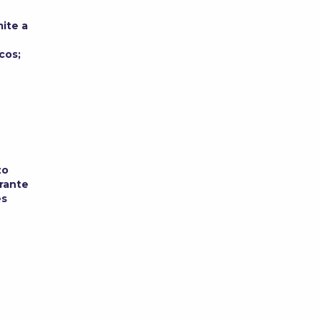
ite a
cos;
zo
urante
es