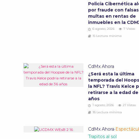
Policía Cibernética al
por fraude con falsas
multas en rentas de
inmuebles en la CD
6 agosto, 2026
7 Vistas
15 Lectura mínima
CdMx Ahora
¿Será esta la última
temporada del Hoops
la NFL? Travis Kelce 
retirarse a la edad de
años
1 agosto, 2026
21 Vistas
18 Lectura mínima
CdMx Ahora
•
Espectácu
Trapitos al sol