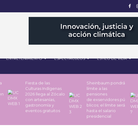
ENTRETENIMIENTO
ESPECTÁCULOS
ESTILO DE VIDA
a
Fiesta de las
Sheinbaum pondrá
Culturas Indígenas
límite a las
en
2026 llega al Zócalo
pensiones
con artesanías,
de exservidores pú
gastronomía y
blicos; el límite será
eventos gratuitos
hasta el salario
presidencial