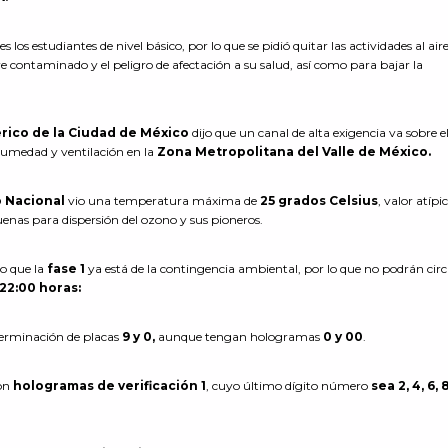
os estudiantes de nivel básico, por lo que se pidió quitar las actividades al aire 
ire contaminado y el peligro de afectación a su salud, así como para bajar la
rico de la Ciudad de México
dijo que un canal de alta exigencia va sobre e
 humedad y ventilación en la
Zona Metropolitana del Valle de México.
o Nacional
vio una temperatura máxima de
25 grados Celsius
, valor atípi
enas para dispersión del ozono y sus pioneros.
jo que la
fase 1
ya está de la contingencia ambiental, por lo que no podrán circ
22:00 horas:
terminación de placas
9 y 0,
aunque tengan hologramas
0 y 00
.
con
hologramas de verificación 1
, cuyo último dígito número
sea 2, 4, 6, 8