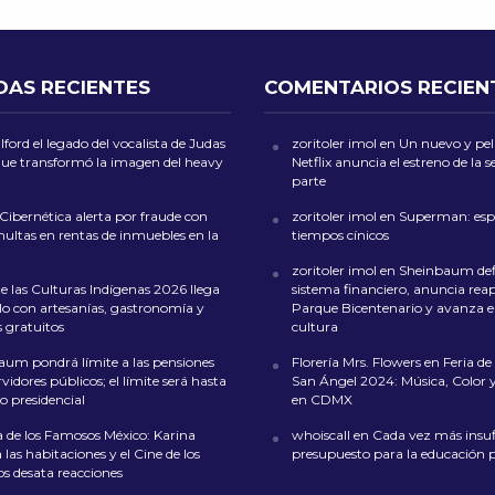
DAS RECIENTES
COMENTARIOS RECIEN
ford el legado del vocalista de Judas
zoritoler imol
en
Un nuevo y peli
que transformó la imagen del heavy
Netflix anuncia el estreno de la
parte
 Cibernética alerta por fraude con
zoritoler imol
en
Superman: esp
multas en rentas de inmuebles en la
tiempos cínicos
zoritoler imol
en
Sheinbaum def
de las Culturas Indígenas 2026 llega
sistema financiero, anuncia reap
lo con artesanías, gastronomía y
Parque Bicentenario y avanza en
s gratuitos
cultura
aum pondrá límite a las pensiones
Florería Mrs. Flowers
en
Feria de 
rvidores públicos; el límite será hasta
San Ángel 2024: Música, Color y
rio presidencial
en CDMX
 de los Famosos México: Karina
whoiscall
en
Cada vez más insufi
las habitaciones y el Cine de los
presupuesto para la educación 
s desata reacciones