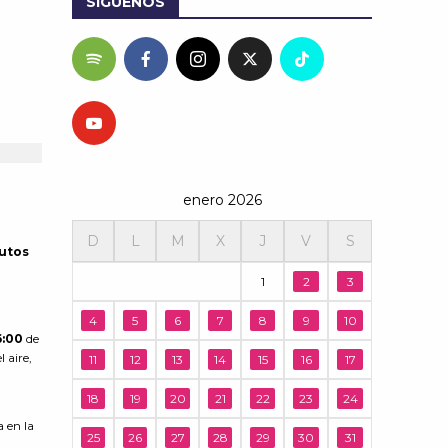
SÍGUENOS
enero 2026
D
L
M
X
J
V
S
autos
1
2
3
4
5
6
7
8
9
10
6:00
de
 aire,
11
12
13
14
15
16
17
18
19
20
21
22
23
24
a en la
25
26
27
28
29
30
31