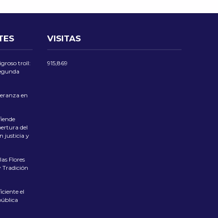
TES
VISITAS
groso troll:
915,869
 segunda
eranza en
iende
ertura del
 justicia y
las Flores
 Tradición
ciente el
pública