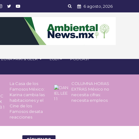
6 agosto, 2026
ZONA FRIKI & GEEK
LGBT+
PODCAST
La Casa de los
COLUMNA HORAS
Famosos México:
EXTRAS México no
Karina cambia las
necesita cifras:
habitaciones y el
necesita empleos
Cine de los
Famosos desata
reacciones