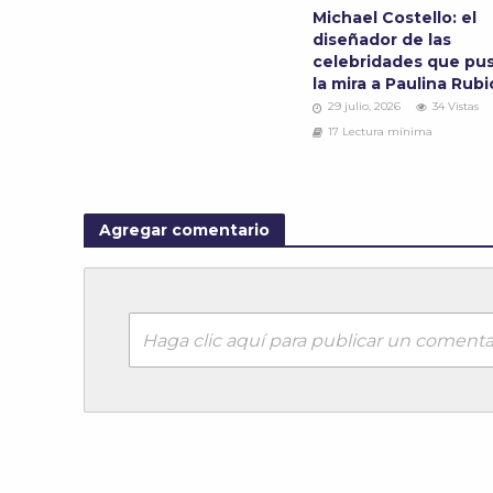
Michael Costello: el
diseñador de las
celebridades que pu
la mira a Paulina Rub
29 julio, 2026
34 Vistas
17 Lectura mínima
Agregar comentario
Haga clic aquí para publicar un comenta