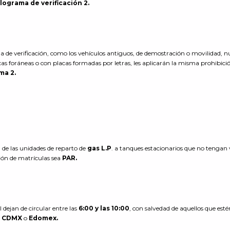
lograma de verificación 2.
 de verificación, como los vehículos antiguos, de demostración o movilidad, n
acas foráneas o con placas formadas por letras, les aplicarán la misma prohibici
ma 2.
%
de las unidades de reparto de
gas L.P
. a tanques estacionarios que no tengan 
ión de matrículas sea
PAR.
l dejan de circular entre las
6:00 y las 10:00
, con salvedad de aquellos que esté
a
CDMX
o
Edomex.