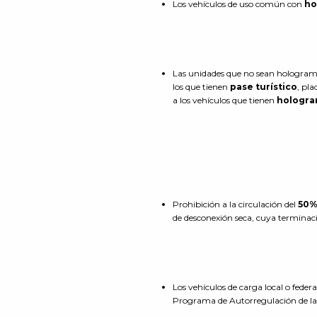
Los vehículos de uso común con
ho
Las unidades que no sean holograma
los que tienen
pase turístico
, pl
a los vehículos que tienen
hologra
Prohibición a la circulación del
50
de desconexión seca, cuya terminac
Los vehículos de carga local o federa
Programa de Autorregulación de l