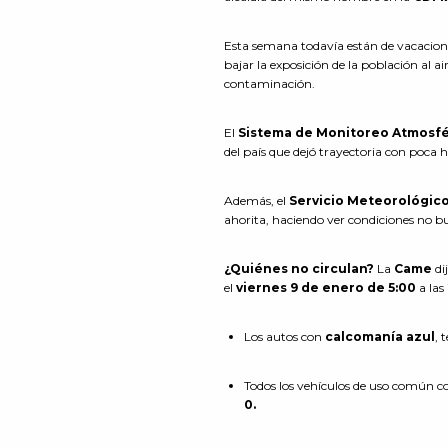
Esta semana todavía están de vacaciones l
bajar la exposición de la población al a
contaminación.
El
Sistema de Monitoreo Atmosfé
del país que dejó trayectoria con poca
Además, el
Servicio Meteorológic
ahorita, haciendo ver condiciones no bu
¿Quiénes no circulan?
La
Came
di
el
viernes 9 de enero de 5:00
a las
Los autos con
calcomanía azul
, 
Todos los vehículos de uso común 
0.