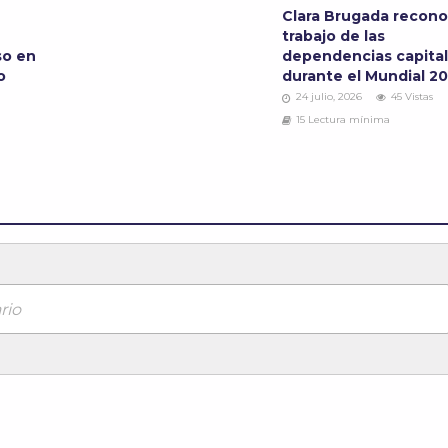
Clara Brugada recono
trabajo de las
so en
dependencias capital
io
durante el Mundial 2
24 julio, 2026
45 Vistas
15 Lectura mínima
rio