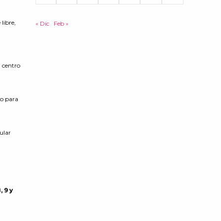
libre,
« Dic
Feb »
l centro
co para
ular
, 9 y