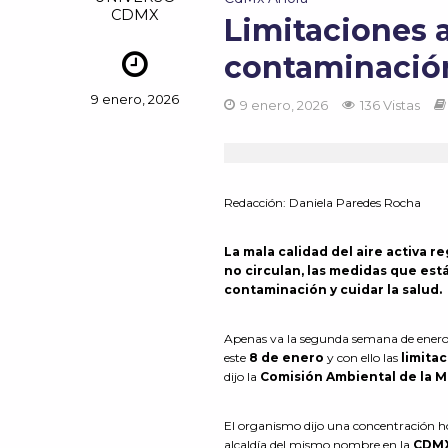
CDMX
Limitaciones a
contaminación
9 enero, 2026
9 enero, 2026
136 Vistas
Redacción:
Daniela Paredes Rocha
La mala calidad del aire activa r
no circulan, las medidas que est
contaminación y cuidar la salud.
Apenas va la segunda semana de enero 
este
8 de enero
y con ello las
limita
dijo la
Comisión Ambiental de la M
El organismo dijo una concentración h
alcaldía del mismo nombre en la
CDMX