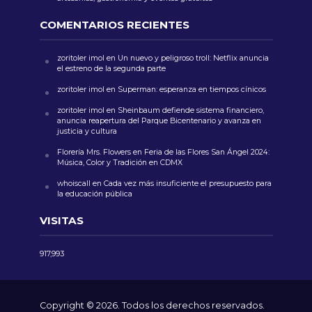
COMENTARIOS RECIENTES
zoritoler imol
en
Un nuevo y peligroso troll: Netflix anuncia
el estreno de la segunda parte
zoritoler imol
en
Superman: esperanza en tiempos cínicos
zoritoler imol
en
Sheinbaum defiende sistema financiero,
anuncia reapertura del Parque Bicentenario y avanza en
justicia y cultura
Florería Mrs. Flowers
en
Feria de las Flores San Ángel 2024:
Música, Color y Tradición en CDMX
whoiscall
en
Cada vez más insuficiente el presupuesto para
la educación pública
VISITAS
917,993
Copyright © 2026. Todos los derechos reservados.