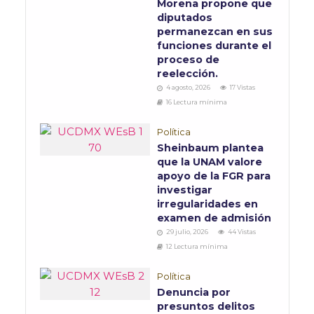
Morena propone que
diputados
permanezcan en sus
funciones durante el
proceso de
reelección.
4 agosto, 2026
17 Vistas
16 Lectura mínima
Política
Sheinbaum plantea
que la UNAM valore
apoyo de la FGR para
investigar
irregularidades en
examen de admisión
29 julio, 2026
44 Vistas
12 Lectura mínima
Política
Denuncia por
presuntos delitos