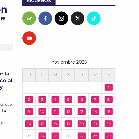
SÍGUENOS
ón
r”
noviembre 2025
e la
D
L
M
X
J
V
S
co al
 y
1
2
3
4
5
6
7
8
nal que
. La
9
10
11
12
13
14
15
de
16
17
18
19
20
21
22
23
24
25
26
27
28
29