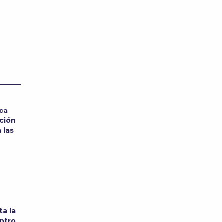
sca
ación
 las
ta la
ntro