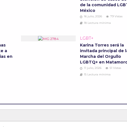
de la comunidad LGB
México
16 julio, 2026
79 Vistas
18 Lectura mínima
LGBT+
mas
Karina Torres será la
te a
invitada principal de l
ias en
Marcha del Orgullo
LGBTQ+ en Matamor
11 julio, 2026
51 Vistas
15 Lectura mínima