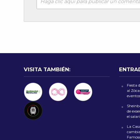
Haga clic aquí para publicar un comenta
VISITA TAMBIÉN:
ENTRA
Fiesta 
al Zóca
evento
Sheinb
de exse
el sala
La Casa
cambia 
Famoso