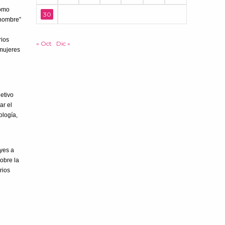
Como
30
“hombre”
rios
« Oct
Dic »
 mujeres
jetivo
ar el
ología,
eyes a
sobre la
rios