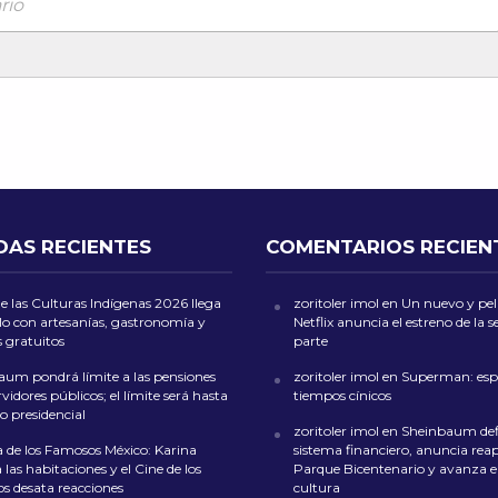
rio
DAS RECIENTES
COMENTARIOS RECIEN
de las Culturas Indígenas 2026 llega
zoritoler imol
en
Un nuevo y peli
lo con artesanías, gastronomía y
Netflix anuncia el estreno de la
s gratuitos
parte
aum pondrá límite a las pensiones
zoritoler imol
en
Superman: esp
rvidores públicos; el límite será hasta
tiempos cínicos
rio presidencial
zoritoler imol
en
Sheinbaum def
 de los Famosos México: Karina
sistema financiero, anuncia reap
las habitaciones y el Cine de los
Parque Bicentenario y avanza en
s desata reacciones
cultura