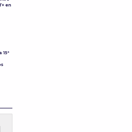
T+ en
a 15ª
os