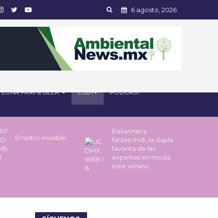
6 agosto, 2026
ZONA FRIKI & GEEK
LGBT+
PODCAST
Bailarinas y
El rastro invisible
faldas midi, la dupla
favorita de las
expertas en moda
este verano