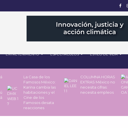
ENTRETENIMIENTO
ESPECTÁCULOS
ESTILO DE VIDA
rá
La Casa de los
COLUMNA HORAS
Famosos México:
EXTRAS México no
Karina cambia las
necesita cifras:
pú
habitaciones y el
necesita empleos
rá
Cine de los
Famosos desata
reacciones