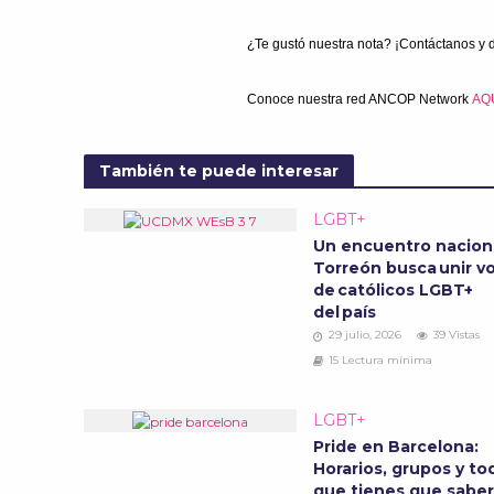
¿Te gustó nuestra nota? ¡Contáctanos y 
Conoce nuestra red ANCOP Network
AQ
También te puede interesar
LGBT+
Un encuentro nacion
Torreón busca unir v
de católicos LGBT+
del país
29 julio, 2026
39 Vistas
15 Lectura mínima
LGBT+
Pride en Barcelona:
Horarios, grupos y to
que tienes que saber