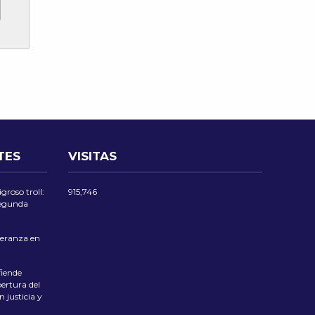
TES
VISITAS
groso troll:
915,746
 segunda
eranza en
iende
ertura del
 justicia y