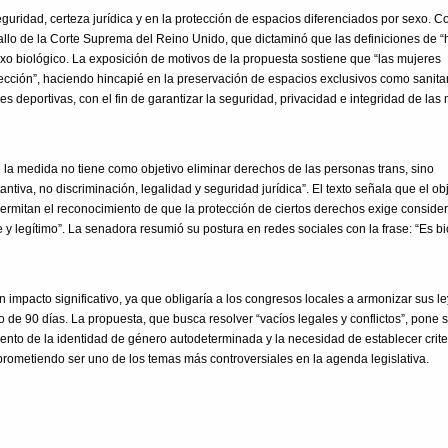
 seguridad, certeza jurídica y en la protección de espacios diferenciados por sexo. 
 fallo de la Corte Suprema del Reino Unido, que dictaminó que las definiciones de 
exo biológico. La exposición de motivos de la propuesta sostiene que “las mujeres
ección”, haciendo hincapié en la preservación de espacios exclusivos como sanita
nes deportivas, con el fin de garantizar la seguridad, privacidad e integridad de las
 la medida no tiene como objetivo eliminar derechos de las personas trans, sino
ntiva, no discriminación, legalidad y seguridad jurídica”. El texto señala que el ob
ermitan el reconocimiento de que la protección de ciertos derechos exige consider
e y legítimo”. La senadora resumió su postura en redes sociales con la frase: “Es bi
un impacto significativo, ya que obligaría a los congresos locales a armonizar sus l
o de 90 días. La propuesta, que busca resolver “vacíos legales y conflictos”, pone 
ento de la identidad de género autodeterminada y la necesidad de establecer crite
, prometiendo ser uno de los temas más controversiales en la agenda legislativa.