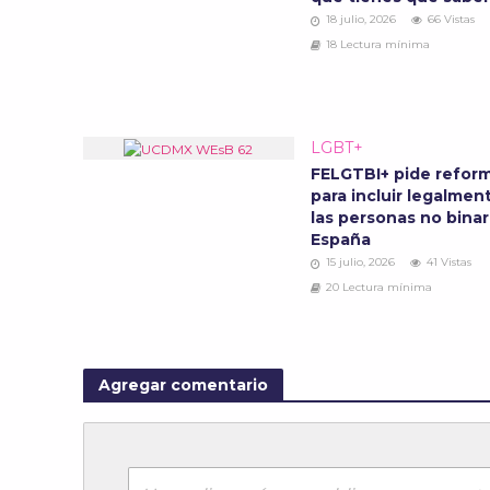
18 julio, 2026
66 Vistas
18 Lectura mínima
LGBT+
FELGTBI+ pide refor
para incluir legalmen
las personas no binar
España
15 julio, 2026
41 Vistas
20 Lectura mínima
Agregar comentario