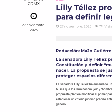
CDMX
Lilly Téllez p
para definir 
27 noviembre,
27 noviembre, 2025
174 Vist
2025
Redacción:
MaJo
Gutiérre
La senadora Lilly Téllez p
Constitución y definir “m
nacer. La propuesta se jus
proteger espacios difere
La senadora Lilly Téllez ha encendido un
busca que los términos “mujer” y “hombre
propuesta plantea modificar el primer pá
establecer un criterio jurídico preciso an
género.