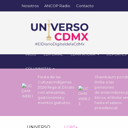
Nosotros
ANCOP Radio
Contacto
INICIO
EDITORIAL
CDMX AHORA
DEPORTES
COLUMNISTAS
Fiesta de las
Sheinbaum pond
Culturas Indígenas
límite a las
2026 llega al Zócalo
pensiones
con artesanías,
de exservidores 
gastronomía y
blicos; el límite se
eventos gratuitos
hasta el salario
presidencial
UNIVERSO
LGBT+