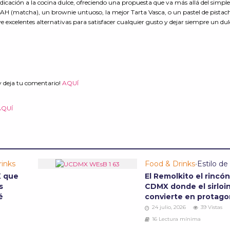
edicación a la cocina dulce, ofreciendo una propuesta que va más allá del simpl
INAH (matcha), un brownie untuoso, la mejor Tarta Vasca, o un pastel de pistac
e excelentes alternativas para satisfacer cualquier gusto y dejar siempre un dul
y deja tu comentario!
AQUÍ
AQUÍ
inks
Food & Drinks
•
Estilo de
X que
El Remolkito el rincó
s
CDMX donde el sirloi
fé
convierte en protago
24 julio, 2026
39 Vistas
16 Lectura mínima