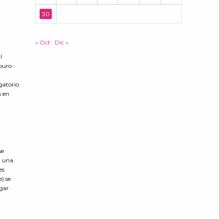
30
« Oct
Dic »
l
rburo
igatorio
s en
se
n una
es
) se
ugar