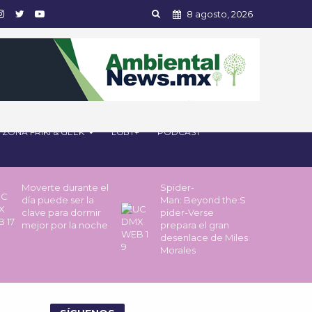
8 agosto, 2026
ZONA FRIKI & GEEK
LGBT+
PODCAST
Moverte durante el
Spider-
día puede ser la
Man: Beyond the S
clave para dormir
pider-Verse
mejor por la noche
prepara el gran
desenlace de Miles
Morales