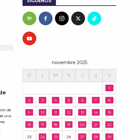
SÍGUENOS
noviembre 2025
D
L
M
X
J
V
S
1
 de
2
3
4
5
6
7
8
ción de
9
10
11
12
13
14
15
 de una
res
16
17
18
19
20
21
22
e
23
24
25
26
27
28
29