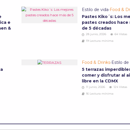
Estilo de vida
•
Food & Dr
e
Pastes Kiko´s: Los m
ica e
pastes creados hace
men &
de 5 décadas
28 junio, 2026
64 Vistas
19 Lectura mínima
Food & Drinks
•
Estilo de
ca
5 terrazas imperdible
comer y disfrutar al a
libre en la CDMX
11 junio, 2026
124 Vistas
16 Lectura mínima