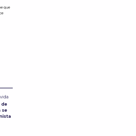
e
he que
ce
 vida
n de
n se
nista