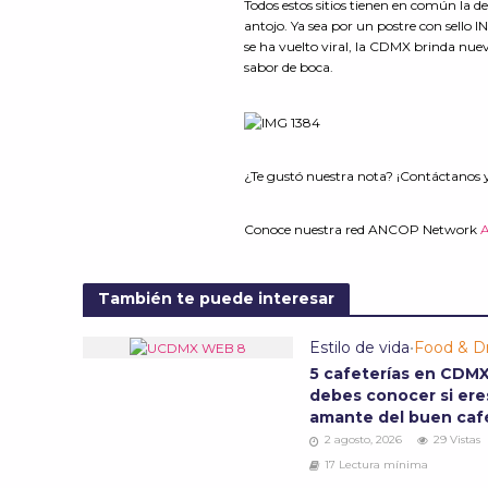
Todos estos sitios tienen en común la d
antojo. Ya sea por un postre con sello 
se ha vuelto viral, la CDMX brinda nuev
sabor de boca.
¿Te gustó nuestra nota? ¡Contáctanos 
Conoce nuestra red ANCOP Network
También te puede interesar
Estilo de vida
•
Food & Dr
5 cafeterías en CDM
debes conocer si ere
amante del buen ca
2 agosto, 2026
29 Vistas
17 Lectura mínima