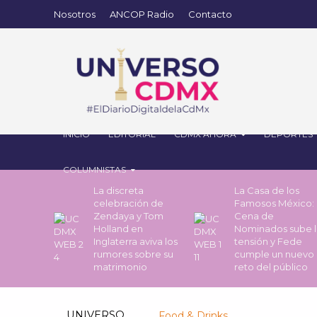
Nosotros
ANCOP Radio
Contacto
INICIO
EDITORIAL
CDMX AHORA
DEPORTES
COLUMNISTAS
La discreta
La Casa de los
celebración de
Famosos México: 
Zendaya y Tom
Cena de
Holland en
Nominados sube l
Inglaterra aviva los
tensión y Fede
rumores sobre su
cumple un nuevo
matrimonio
reto del público
UNIVERSO
Food & Drinks