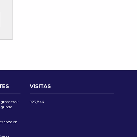
TES
VISITAS
groso troll:
923,844
 segunda
eranza en
iende