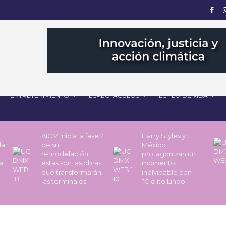
ENTRETENIMIENTO
ESPECTÁCULOS
ESTILO DE VIDA
AICM inicia la fase 2
Harry Styles y
la
de su
México
remodelación
protagonizan un
a
estas son las obras
momento
que transformarán
inolvidable con
las terminales
“Cielito Lindo”