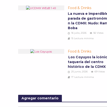
Food & Drinks
La nueva e imperdibl
parada de gastronóm
n la CDMX: Nudo: Ra
Boba
16 julio, 2026
56 Vistas
15 Lectura mínima
Food & Drinks
Los Coyuyos la icóni
taquería del centro
histórico de la CDMX
25 junio, 2026
69 Vistas
17 Lectura mínima
Agregar comentario