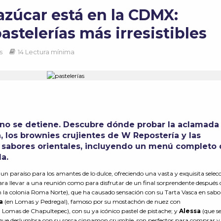
 azúcar está en la CDMX:
astelerías más irresistibles
s
14 Lectura mínima
 no se detiene. Descubre dónde probar la aclamada
, los brownies crujientes de W Repostería y las
 sabores orientales, incluyendo un menú completo
da.
n paraíso para los amantes de lo dulce, ofreciendo una vasta y exquisita selec
 para llevar a una reunión como para disfrutar de un final sorprendente después
 la colonia Roma Norte), que ha causado sensación con su Tarta Vasca en sabo
sa
(en Lomas y Pedregal), famoso por su mostachón de nuez con
 Lomas de Chapultepec), con su ya icónico pastel de pistache; y
Alessa
(que s
que deslumbra con su rosca cinnamon crumble, son perfectos para comprar y