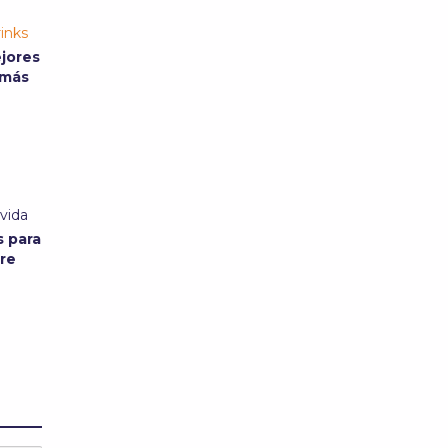
inks
ejores
 más
 vida
s para
ire