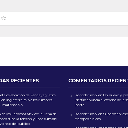
rio
DAS RECIENTES
COMENTARIOS RECIEN
reta celebración de Zendaya y Tom
zoritoler imol
en
Un nuevo y peli
 en Inglaterra aviva los rumores
Netflix anuncia el estreno de la
su matrimonio
parte
 de los Famosos México: la Cena de
zoritoler imol
en
Superman: esp
dos sube la tensión y Fede cumple
tiempos cínicos
o reto del público
zoritoler imol
en
Sheinbaum def