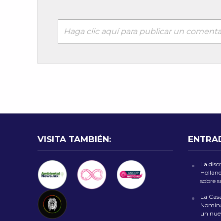
Haga clic aquí para publicar un comenta
VISITA TAMBIÉN:
ENTRA
La disc
Holland
sobre 
La Casa
Nomina
un nuev