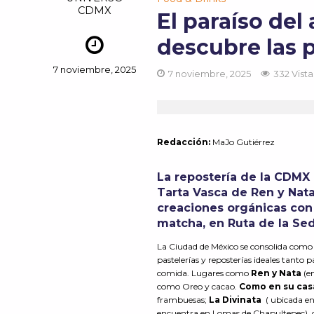
CDMX
El paraíso del
descubre las p
7 noviembre, 2025
7 noviembre, 2025
332 Vista
Redacción:
MaJo Gutiérrez
La repostería de la CDMX
Tarta Vasca de Ren y Nata
creaciones orgánicas con
matcha
, en Ruta de la Se
La Ciudad de México se consolida como u
pastelerías y reposterías ideales tanto
comida. Lugares como
Ren y Nata
(en
como Oreo y cacao.
Como en su ca
frambuesas;
La Divinata
( ubicada en
encuentra en Lomas de Chapultepec), 