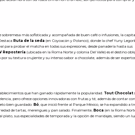
 sobremesa más sofisticada y acompañada de buen café o infusiones, la capita
 Destaca
Ruta de la seda
(en Coyoacán y Polanco), donde la chef Yuny Lego
ideal para probar el matcha en todas sus expresiones, desde panadería hasta sus
W
Repostería
(ubicada en la Roma Norte y colonia Del Valle) es el destino obl
por su textura crujiente y su intenso sabor a chocolate, además de ser experto
stablecimientos que han ganado rápidamente la popularidad.
Tout Chocolat
elencia, pero ofrece opciones innovadoras con frutas y té, además de contar co
creto bien guardado.
Bó
, que inició frente al Parque México, se ha expandido a tr
riedad de tartas, merengues y pan salado. Finalmente,
Boca
(en la Roma Norte
 al plato, sus especialidades de temporada y la opción de maridajes, siendo un l