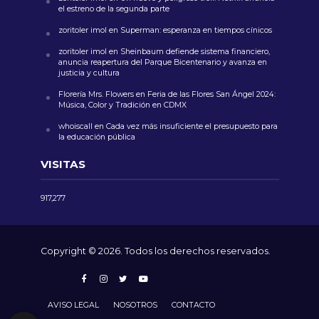
el estreno de la segunda parte
zoritoler imol
en
Superman: esperanza en tiempos cínicos
zoritoler imol
en
Sheinbaum defiende sistema financiero,
anuncia reapertura del Parque Bicentenario y avanza en
justicia y cultura
Florería Mrs. Flowers
en
Feria de las Flores San Ángel 2024:
Música, Color y Tradición en CDMX
whoiscall
en
Cada vez más insuficiente el presupuesto para
la educación pública
VISITAS
917,277
Copyright © 2026. Todos los derechos reservados.
AVISO LEGAL
NOSOTROS
CONTACTO