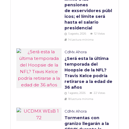
pensiones
de exservidores públ
icos; el límite será
hasta el salario
presidencial
5 agosto, 2026
12 Vistas
14 Lectura mínima
CdMx Ahora
¿Será esta la última
temporada del
Hoopsie de la NFL?
Travis Kelce podría
retirarse a la edad de
36 años
1 agosto, 2026
22 Vistas
18 Lectura mínima
CdMx Ahora
Tormentas con
granizo llegarán a la