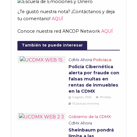
¿Te gustó nuestra nota? ¡Contáctanos y deja
tu comentario!
AQUÍ
Conoce nuestra red ANCOP Network
AQUÍ
También te puede interesar
CdMx Ahora
•
Policíaca
Policía Cibernética
alerta por fraude con
falsas multas en
rentas de inmuebles
en la CDMX
6 agosto, 2026
19 Vistas
15 Lectura mínima
Gobierno de la CDMX
•
CdMx Ahora
Sheinbaum pondrá
límite a las