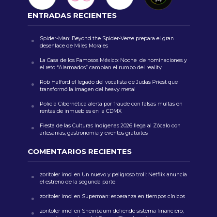
ENTRADAS RECIENTES
Spider-Man: Beyond the Spider-Verse prepara el gran
desenlace de Miles Morales
La Casa de los Famosos México: Noche de nominaciones y
el reto “Alarmados” cambian el rumbo del reality
Rob Halford el legado del vocalista de Judas Priest que
transformó la imagen del heavy metal
Policía Cibernética alerta por fraude con falsas multas en
rentas de inmuebles en la CDMX
Fiesta de las Culturas Indígenas 2026 llega al Zócalo con
artesanías, gastronomía y eventos gratuitos
COMENTARIOS RECIENTES
zoritoler imol
en
Un nuevo y peligroso troll: Netflix anuncia
el estreno de la segunda parte
zoritoler imol
en
Superman: esperanza en tiempos cínicos
zoritoler imol
en
Sheinbaum defiende sistema financiero,