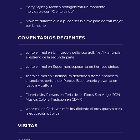
Harry Styles y México protagonizan un momento
inolvidable con “Cielito Lindo”
Moverte durante el día puede ser la clave para dormir mejor
por la noche
COMENTARIOS RECIENTES
zoritoler imol
en
Un nuevo y peligroso troll: Netflix anuncia
el estreno de la segunda parte
zoritoler imol
en
Superman: esperanza en tiempos cínicos
zoritoler imol
en
Sheinbaum defiende sistema financiero,
anuncia reapertura del Parque Bicentenario y avanza en
justicia y cultura
Florería Mrs. Flowers
en
Feria de las Flores San Ángel 2024:
Música, Color y Tradición en CDMX
whoiscall
en
Cada vez más insuficiente el presupuesto para
la educación pública
VISITAS