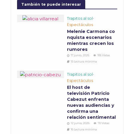
También te puede interesar
Trapitos al sol
•
Espectáculos
Melenie Carmona co
nquista escenarios
mientras crecen los
rumores
17 junio, 2026
106 Vistas
15 Lectura mínima
Trapitos al sol
•
Espectáculos
El host de
televisión Patricio
Cabezut enfrenta
nuevas audiencias y
confirma una
relación sentimental
12 junio, 2026
70 Vistas
16 Lectura mínima