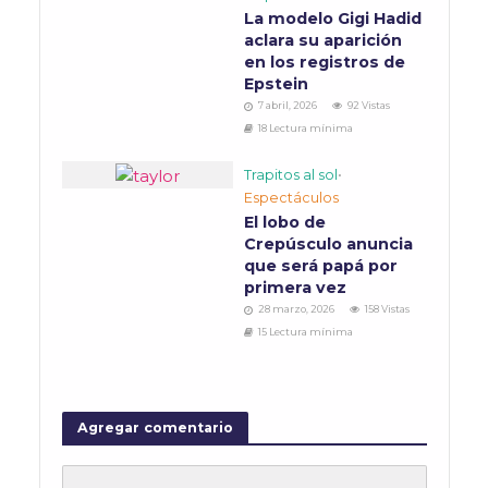
La modelo Gigi Hadid
aclara su aparición
en los registros de
Epstein
7 abril, 2026
92 Vistas
18 Lectura mínima
Trapitos al sol
•
Espectáculos
El lobo de
Crepúsculo anuncia
que será papá por
primera vez
28 marzo, 2026
158 Vistas
15 Lectura mínima
Agregar comentario