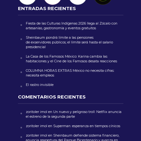
ENTRADAS RECIENTES
Fiesta de las Culturas Indígenas 2026 llega al Zócalo con
artesanías, gastronomía y eventos gratuitos
Sheinbaum pondrá límite a las pensiones
de exservidores públicos; el límite será hasta el salario
presidencial
La Casa de los Famosos México: Karina cambia las
habitaciones y el Cine de los Famosos desata reacciones
COLUMNA HORAS EXTRAS México no necesita cifras:
necesita empleos
El rastro invisible
COMENTARIOS RECIENTES
zoritoler imol
en
Un nuevo y peligroso troll: Netflix anuncia
el estreno de la segunda parte
zoritoler imol
en
Superman: esperanza en tiempos cínicos
zoritoler imol
en
Sheinbaum defiende sistema financiero,
anuncia reapertura del Parque Bicentenario y avanza en