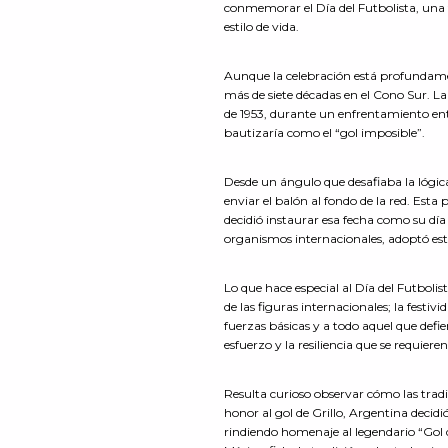
conmemorar el Día del Futbolista, una f
estilo de vida.
Aunque la celebración está profundame
más de siete décadas en el Cono Sur. La
de 1953, durante un enfrentamiento entre
bautizaría como el “gol imposible”.
Desde un ángulo que desafiaba la lógica
enviar el balón al fondo de la red. Es
decidió instaurar esa fecha como su día
organismos internacionales, adoptó es
Lo que hace especial al Día del Futbolis
de las figuras internacionales; la festivi
fuerzas básicas y a todo aquel que defie
esfuerzo y la resiliencia que se requier
Resulta curioso observar cómo las tra
honor al gol de Grillo, Argentina decid
rindiendo homenaje al legendario “Gol 