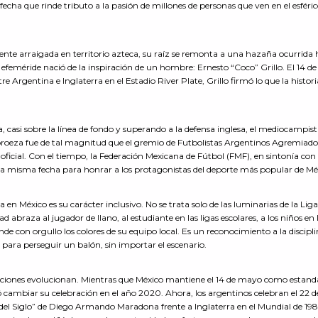
echa que rinde tributo a la pasión de millones de personas que ven en el esféri
nte arraigada en territorio azteca, su raíz se remonta a una hazaña ocurrida 
 efeméride nació de la inspiración de un hombre: Ernesto “Coco” Grillo. El 14 
 Argentina e Inglaterra en el Estadio River Plate, Grillo firmó lo que la histori
, casi sobre la línea de fondo y superando a la defensa inglesa, el mediocampist
ta proeza fue de tal magnitud que el gremio de Futbolistas Argentinos Agremiado
 oficial. Con el tiempo, la Federación Mexicana de Fútbol (FMF), en sintonía con
ta misma fecha para honrar a los protagonistas del deporte más popular de Mé
ta en México es su carácter inclusivo. No se trata solo de las luminarias de la Lig
dad abraza al jugador de llano, al estudiante en las ligas escolares, a los niños en 
nde con orgullo los colores de su equipo local. Es un reconocimiento a la disciplin
en para perseguir un balón, sin importar el escenario.
diciones evolucionan. Mientras que México mantiene el 14 de mayo como estand
ió cambiar su celebración en el año 2020. Ahora, los argentinos celebran el 22 d
del Siglo” de Diego Armando Maradona frente a Inglaterra en el Mundial de 198