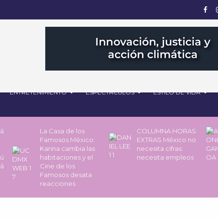
ENTRETENIMIENTO
ESPECTÁCULOS
ESTILO DE VIDA
rá
La Casa de los
COLUMNA HORAS
Famosos México:
EXTRAS México no
Karina cambia las
necesita cifras:
pú
habitaciones y el
necesita empleos
rá
Cine de los
Famosos desata
reacciones