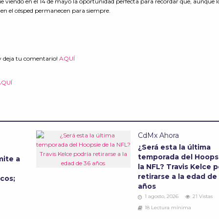
igue viendo en el 14 de mayo la oportunidad perfecta para recordar que, aunque l
s en el césped permanecen para siempre.
y deja tu comentario!
AQUÍ
AQUÍ
CdMx Ahora
¿Será esta la última
temporada del Hoops
ite a
la NFL? Travis Kelce p
retirarse a la edad de
cos;
años
1 agosto, 2026
21 Vistas
18 Lectura mínima