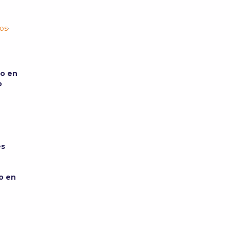
os
•
so en
io
es
e
o en