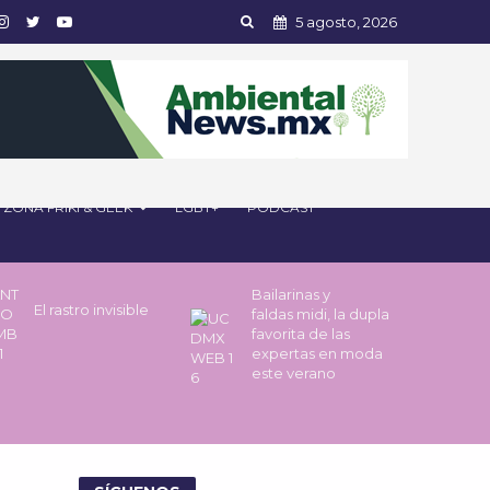
5 agosto, 2026
ZONA FRIKI & GEEK
LGBT+
PODCAST
Bailarinas y
El rastro invisible
faldas midi, la dupla
favorita de las
expertas en moda
este verano