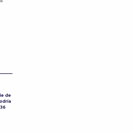
os
ie de
odría
 36