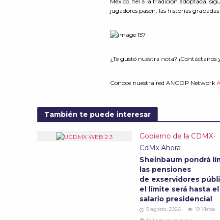
México, fiel a la tradición adoptada, s
jugadores pasen, las historias grabada
¿Te gustó nuestra nota? ¡Contáctanos 
Conoce nuestra red ANCOP Network
También te puede interesar
Gobierno de la CDMX
•
CdMx Ahora
Sheinbaum pondrá lím
las pensiones
de exservidores públi
el límite será hasta el
salario presidencial
5 agosto, 2026
10 Vistas