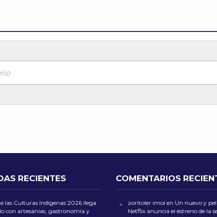
rio
DAS RECIENTES
COMENTARIOS RECIEN
de las Culturas Indígenas 2026 llega
zoritoler imol
en
Un nuevo y peli
lo con artesanías, gastronomía y
Netflix anuncia el estreno de la