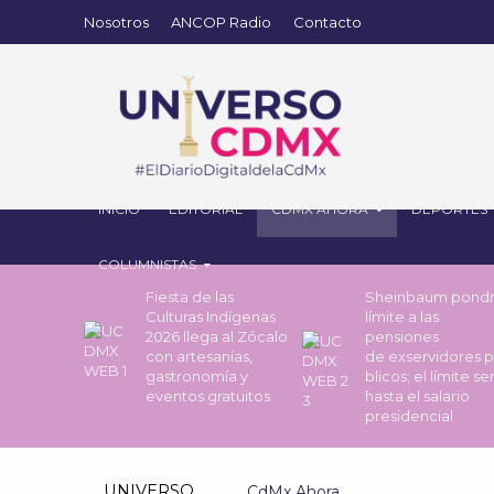
Nosotros
ANCOP Radio
Contacto
INICIO
EDITORIAL
CDMX AHORA
DEPORTES
COLUMNISTAS
Fiesta de las
Sheinbaum pond
Culturas Indígenas
límite a las
2026 llega al Zócalo
pensiones
con artesanías,
de exservidores 
gastronomía y
blicos; el límite se
eventos gratuitos
hasta el salario
presidencial
UNIVERSO
CdMx Ahora