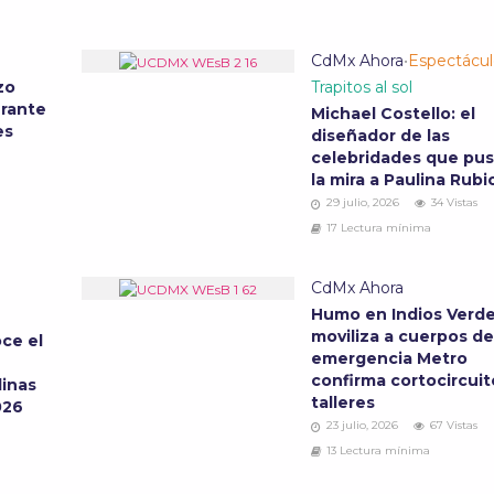
CdMx Ahora
•
Espectácul
zo
Trapitos al sol
urante
Michael Costello: el
ves
diseñador de las
celebridades que pu
la mira a Paulina Rub
29 julio, 2026
34 Vistas
17 Lectura mínima
CdMx Ahora
Humo en Indios Verd
moviliza a cuerpos d
ce el
emergencia Metro
confirma cortocircuit
inas
talleres
2026
23 julio, 2026
67 Vistas
13 Lectura mínima