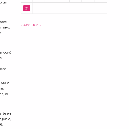
co un
31
hace
« Abr
Jun »
de mayo
a
a logró
s
xico.
a MX o
las
a, el
arte en
e junio,
6.