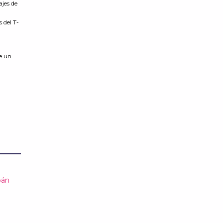
ajes de
 del T-
e un
bán