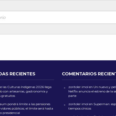
rio
DAS RECIENTES
COMENTARIOS RECIEN
de las Culturas Indígenas 2026 llega
zoritoler imol
en
Un nuevo y peli
lo con artesanías, gastronomía y
Netflix anuncia el estreno de la
s gratuitos
parte
aum pondrá límite a las pensiones
zoritoler imol
en
Superman: esp
rvidores públicos; el límite será hasta
tiempos cínicos
rio presidencial