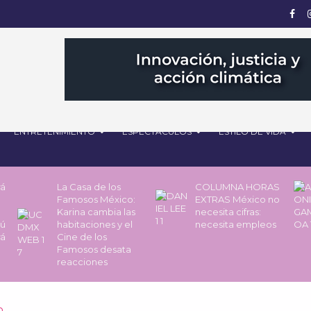
ENTRETENIMIENTO
ESPECTÁCULOS
ESTILO DE VIDA
rá
La Casa de los
COLUMNA HORAS
Famosos México:
EXTRAS México no
Karina cambia las
necesita cifras:
pú
habitaciones y el
necesita empleos
rá
Cine de los
Famosos desata
reacciones
o