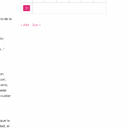
31
a
io de la
« Abr
Jun »
 su
o…”
con
ton,
cano,
uede
 cuidar
 que la
dad, al