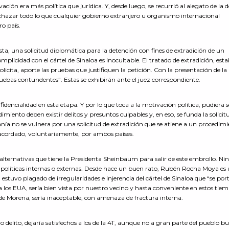
ación era más política que jurídica. Y, desde luego, se recurrió al alegato de la 
echazar todo lo que cualquier gobierno extranjero u organismo internacional
ro país.
sta, una solicitud diplomática para la detención con fines de extradición de un
licidad con el cártel de Sinaloa es inocultable. El tratado de extradición, esta
olicita, aporte las pruebas que justifiquen la petición. Con la presentación de la
pruebas contundentes”. Estas se exhibirán ante el juez correspondiente.
ncialidad en esta etapa. Y por lo que toca a la motivación política, pudiera s
imiento deben existir delitos y presuntos culpables y, en eso, se funda la solicit
nía no se vulnera por una solicitud de extradición que se atiene a un procedim
 acordado, voluntariamente, por ambos países.
lternativas que tiene la Presidenta Sheinbaum para salir de este embrollo. N
as políticas internas o externas. Desde hace un buen rato, Rubén Rocha Moya es
 estuvo plagado de irregularidades e injerencia del cártel de Sinaloa que “se po
 a los EUA, sería bien vista por nuestro vecino y hasta conveniente en estos tie
de Morena, sería inaceptable, con amenaza de fractura interna.
o delito, dejaría satisfechos a los de la 4T, aunque no a gran parte del pueblo b