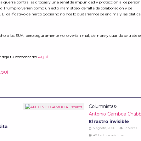
 la guerra contra las drogas y una señal de impunidad y protección a los person
d Trump lo verían como un acto inamistoso, de falta de colaboración y de
El calificativo de narco gobierno no nos lo quitaríamos de encima y las pláticas
cho a los EUA, pero seguramente no lo verían mal, siempre y cuando se trate d
y deja tu comentario!
AQUÍ
AQUÍ
e
Columnistas
•
Antonio Gamboa Chab
El rastro invisible
sita
5 agosto, 2026
13 Vistas
40 Lectura mínima