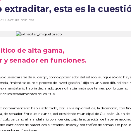
 extraditar, esta es la cuesti
29 Lectura mínima
tico de alta gama,
 y senador en funciones.
 que separarse de su cargo, como gobernador del estado, aunque sólo lo hay
ia, “mientras dure el proceso de investigación,” dijo en un video difundido el 
a ex mandatario habría declarado que no había nada que temer, por lo que no
ar de los señalamientos de los EUA.
rno norteamericano había solicitado, por la vía diplomática, la detención, con fin
, del senador Enrique Inzunza, del presidente municipal de Culiacán, Juan de 
írculo cercano al mandatario con licencia, bajo la acusación de haberse asocia
andes cantidades de narcóticos a Estados Unidos y por tráfico de armas. Un paqu
y senador en funciones.