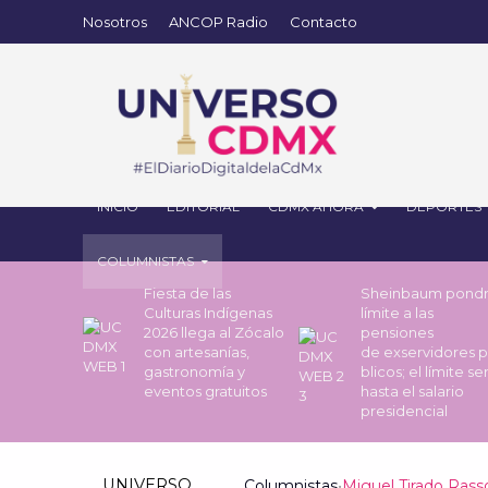
Nosotros
ANCOP Radio
Contacto
INICIO
EDITORIAL
CDMX AHORA
DEPORTES
COLUMNISTAS
Fiesta de las
Sheinbaum pond
Culturas Indígenas
límite a las
2026 llega al Zócalo
pensiones
con artesanías,
de exservidores 
gastronomía y
blicos; el límite se
eventos gratuitos
hasta el salario
presidencial
UNIVERSO
Columnistas
•
Miguel Tirado Rass