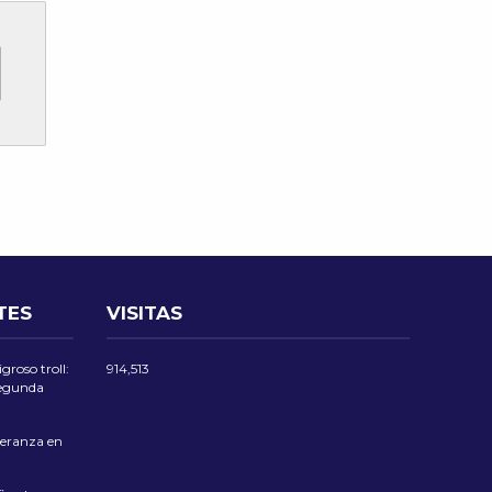
TES
VISITAS
groso troll:
914,513
 segunda
eranza en