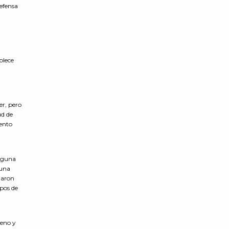
defensa
blece
er, pero
ud de
iento
inguna
 una
rtaron
mpos de
ueno y