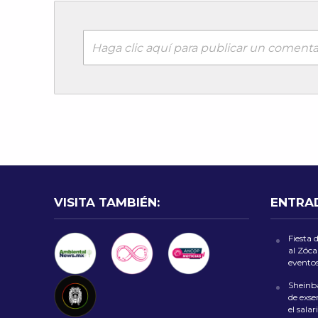
Haga clic aquí para publicar un comenta
VISITA TAMBIÉN:
ENTRA
Fiesta 
al Zóca
evento
Sheinb
de exse
el sala