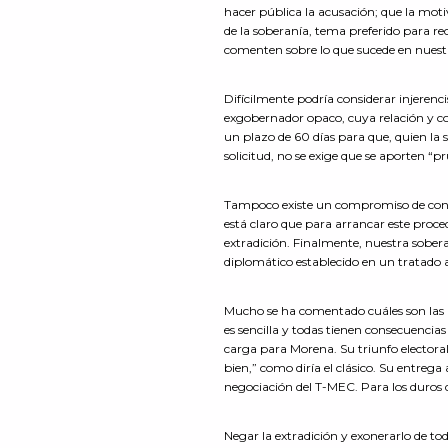
hacer pública la acusación; que la motiv
de la soberanía, tema preferido para r
comenten sobre lo que sucede en nuest
Difícilmente podría considerar injerenci
exgobernador opaco, cuya relación y comp
un plazo de 60 días para que, quien la s
solicitud, no se exige que se aporten “
Tampoco existe un compromiso de confide
está claro que para arrancar este proced
extradición. Finalmente, nuestra sobera
diplomático establecido en un tratado
Mucho se ha comentado cuáles son las a
es sencilla y todas tienen consecuenci
carga para Morena. Su triunfo electoral
bien,” como diría el clásico. Su entrega
negociación del T-MEC. Para los duros 
Negar la extradición y exonerarlo de tod