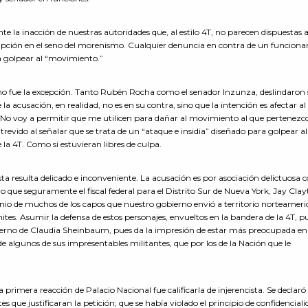
te la inacción de nuestras autoridades que, al estilo 4T, no parecen dispuestas 
rrupción en el seno del morenismo. Cualquier denuncia en contra de un funcionar
ca golpear al “movimiento.”
n, no fue la excepción. Tanto Rubén Rocha como el senador Inzunza, deslindaron
la acusación, en realidad, no es en su contra, sino que la intención es afectar al
No voy a permitir que me utilicen para dañar al movimiento al que pertenezc
revido al señalar que se trata de un “ataque e insidia” diseñado para golpear al
a 4T. Como si estuvieran libres de culpa.
sta resulta delicado e inconveniente. La acusación es por asociación delictuosa 
lgo que seguramente el fiscal federal para el Distrito Sur de Nueva York, Jay Clay
io de muchos de los capos que nuestro gobierno envió a territorio norteameri
es. Asumir la defensa de estos personajes, envueltos en la bandera de la 4T, p
obierno de Claudia Sheinbaum, pues da la impresión de estar más preocupada en
de algunos de sus impresentables militantes, que por los de la Nación que le
 primera reacción de Palacio Nacional fue calificarla de injerencista. Se declaró
s que justificaran la petición; que se había violado el principio de confidenciali