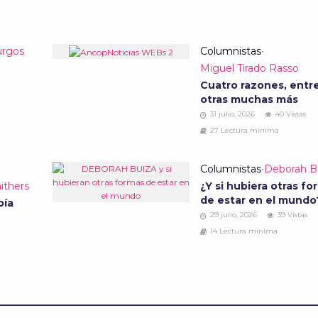
urgos
Columnistas
•
Miguel Tirado Rasso
Cuatro razones, entr
otras muchas más
31 julio, 2026
40 Vistas
27 Lectura mínima
Columnistas
•
Deborah B
ithers
¿Y si hubiera otras fo
de estar en el mund
bía
29 julio, 2026
39 Vistas
14 Lectura mínima