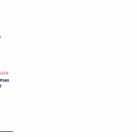
e
uiza
rmas
o?