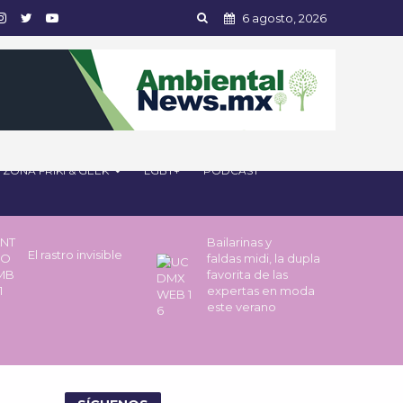
6 agosto, 2026
ZONA FRIKI & GEEK
LGBT+
PODCAST
Bailarinas y
El rastro invisible
faldas midi, la dupla
favorita de las
expertas en moda
este verano