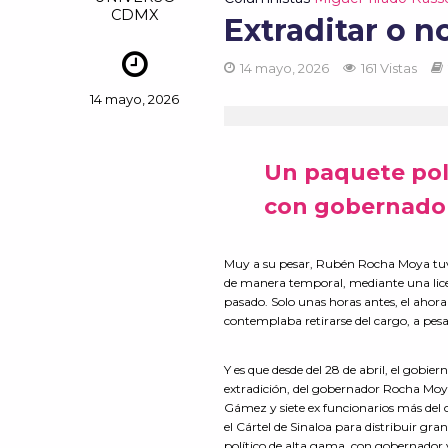
CDMX
Extraditar o no
14 mayo, 2026
161 Vistas
14 mayo, 2026
Un paquete polí
con gobernador
Muy a su pesar, Rubén Rocha Moya tuvo
de manera temporal, mediante una licenc
pasado. Solo unas horas antes, el ahor
contemplaba retirarse del cargo, a pes
Y es que desde del 28 de abril, el gobie
extradición, del gobernador Rocha Moya
Gámez y siete ex funcionarios más del c
el Cártel de Sinaloa para distribuir gr
político de alta gama, con gobernador 