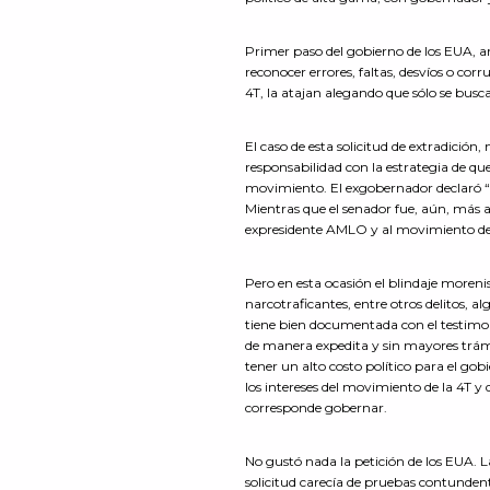
Primer paso del gobierno de los EUA, an
reconocer errores, faltas, desvíos o co
4T, la atajan alegando que sólo se bus
El caso de esta solicitud de extradició
responsabilidad con la estrategia de que 
movimiento. El exgobernador declaró “
Mientras que el senador fue, aún, más at
expresidente AMLO y al movimiento de l
Pero en esta ocasión el blindaje moreni
narcotraficantes, entre otros delitos, a
tiene bien documentada con el testimon
de manera expedita y sin mayores trámit
tener un alto costo político para el g
los intereses del movimiento de la 4T y 
corresponde gobernar.
No gustó nada la petición de los EUA. La
solicitud carecía de pruebas contundente