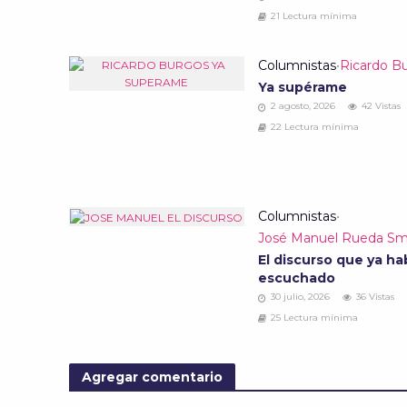
21 Lectura mínima
Columnistas
•
Ricardo B
Ya supérame
2 agosto, 2026
42 Vistas
22 Lectura mínima
Columnistas
•
José Manuel Rueda Sm
El discurso que ya ha
escuchado
30 julio, 2026
36 Vistas
25 Lectura mínima
Agregar comentario