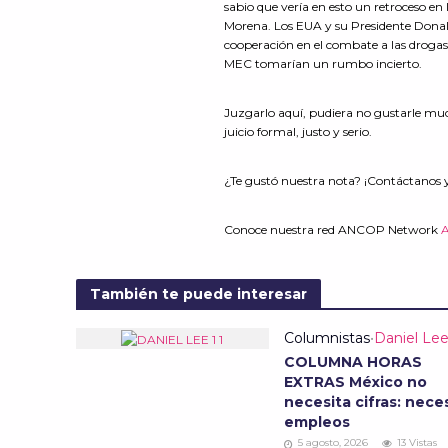
sabio que vería en esto un retroceso en
Morena. Los EUA y su Presidente Donal
cooperación en el combate a las drogas. 
MEC tomarían un rumbo incierto.
Juzgarlo aquí, pudiera no gustarle mu
juicio formal, justo y serio.
¿Te gustó nuestra nota? ¡Contáctanos 
Conoce nuestra red ANCOP Network
También te puede interesar
Columnistas
•
Daniel Le
COLUMNA HORAS
EXTRAS México no
necesita cifras: nece
empleos
5 agosto, 2026
13 Vistas