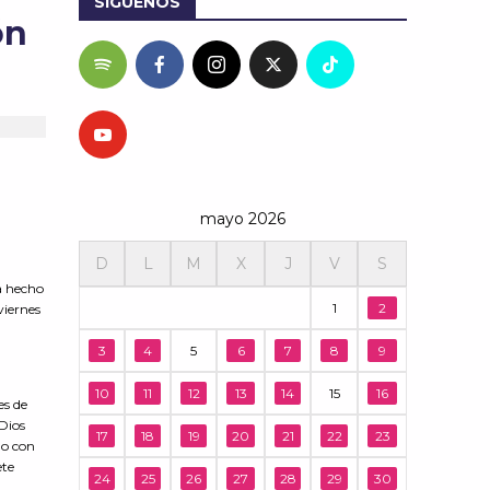
SÍGUENOS
ón
mayo 2026
D
L
M
X
J
V
S
a hecho
1
2
viernes
3
4
5
6
7
8
9
10
11
12
13
14
15
16
es de
Dios
17
18
19
20
21
22
23
do con
ete
24
25
26
27
28
29
30