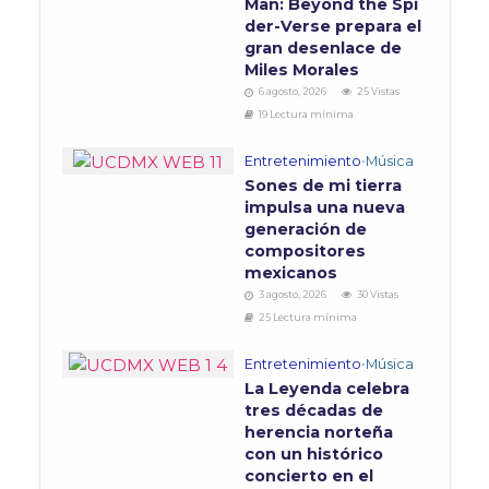
Man: Beyond the Spi
der-Verse prepara el
gran desenlace de
Miles Morales
6 agosto, 2026
25 Vistas
19 Lectura mínima
Entretenimiento
•
Música
Sones de mi tierra
impulsa una nueva
generación de
compositores
mexicanos
3 agosto, 2026
30 Vistas
25 Lectura mínima
Entretenimiento
•
Música
La Leyenda celebra
tres décadas de
herencia norteña
con un histórico
concierto en el