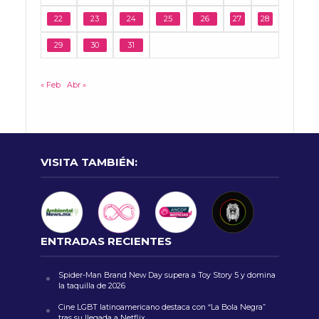
22
23
24
25
26
27
28
29
30
31
« Feb
Abr »
VISITA TAMBIÉN:
ENTRADAS RECIENTES
Spider-Man Brand New Day supera a Toy Story 5 y domina
la taquilla de 2026
Cine LGBT latinoamericano destaca con “La Bola Negra”
tras su llegada a Netflix