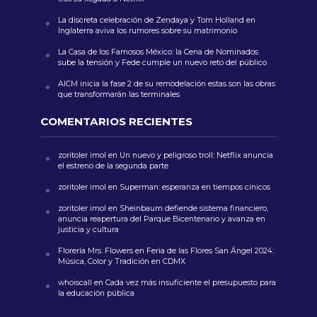
La discreta celebración de Zendaya y Tom Holland en
Inglaterra aviva los rumores sobre su matrimonio
La Casa de los Famosos México: la Cena de Nominados
sube la tensión y Fede cumple un nuevo reto del público
AICM inicia la fase 2 de su remodelación estas son las obras
que transformarán las terminales
COMENTARIOS RECIENTES
zoritoler imol
en
Un nuevo y peligroso troll: Netflix anuncia
el estreno de la segunda parte
zoritoler imol
en
Superman: esperanza en tiempos cínicos
zoritoler imol
en
Sheinbaum defiende sistema financiero,
anuncia reapertura del Parque Bicentenario y avanza en
justicia y cultura
Florería Mrs. Flowers
en
Feria de las Flores San Ángel 2024:
Música, Color y Tradición en CDMX
whoiscall
en
Cada vez más insuficiente el presupuesto para
la educación pública