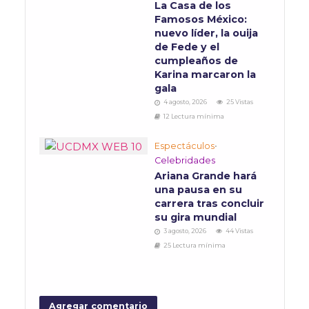
La Casa de los
Famosos México:
nuevo líder, la ouija
de Fede y el
cumpleaños de
Karina marcaron la
gala
4 agosto, 2026
25 Vistas
12 Lectura mínima
Espectáculos
•
Celebridades
Ariana Grande hará
una pausa en su
carrera tras concluir
su gira mundial
3 agosto, 2026
44 Vistas
25 Lectura mínima
Agregar comentario