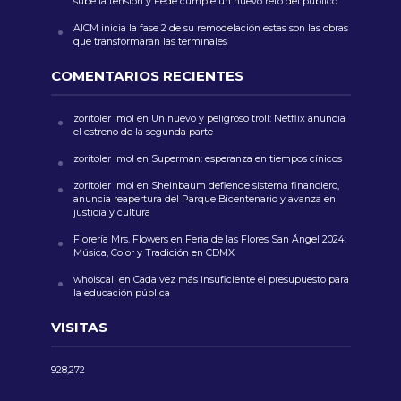
sube la tensión y Fede cumple un nuevo reto del público
AICM inicia la fase 2 de su remodelación estas son las obras
que transformarán las terminales
COMENTARIOS RECIENTES
zoritoler imol
en
Un nuevo y peligroso troll: Netflix anuncia
el estreno de la segunda parte
zoritoler imol
en
Superman: esperanza en tiempos cínicos
zoritoler imol
en
Sheinbaum defiende sistema financiero,
anuncia reapertura del Parque Bicentenario y avanza en
justicia y cultura
Florería Mrs. Flowers
en
Feria de las Flores San Ángel 2024:
Música, Color y Tradición en CDMX
whoiscall
en
Cada vez más insuficiente el presupuesto para
la educación pública
VISITAS
928,272