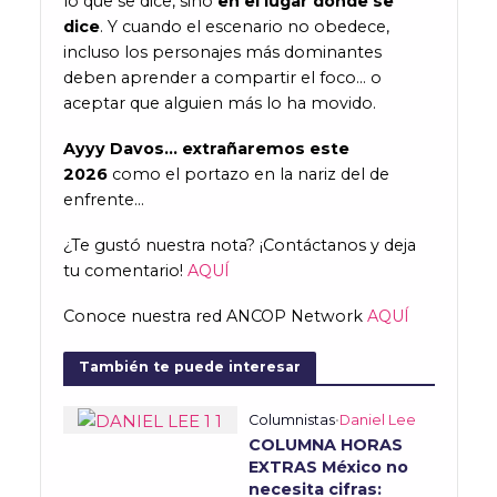
lo que se dice, sino
en el lugar donde se
dice
. Y cuando el escenario no obedece,
incluso los personajes más dominantes
deben aprender a compartir el foco… o
aceptar que alguien más lo ha movido.
Ayyy Davos… extrañaremos este
2026
como el portazo en la nariz del de
enfrente…
¿Te gustó nuestra nota? ¡Contáctanos y deja
tu comentario!
AQUÍ
Conoce nuestra red ANCOP Network
AQUÍ
También te puede interesar
Columnistas
•
Daniel Lee
COLUMNA HORAS
EXTRAS México no
necesita cifras: