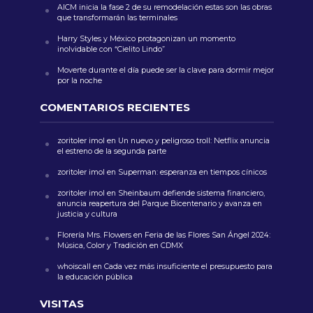
AICM inicia la fase 2 de su remodelación estas son las obras
que transformarán las terminales
Harry Styles y México protagonizan un momento
inolvidable con “Cielito Lindo”
Moverte durante el día puede ser la clave para dormir mejor
por la noche
COMENTARIOS RECIENTES
zoritoler imol
en
Un nuevo y peligroso troll: Netflix anuncia
el estreno de la segunda parte
zoritoler imol
en
Superman: esperanza en tiempos cínicos
zoritoler imol
en
Sheinbaum defiende sistema financiero,
anuncia reapertura del Parque Bicentenario y avanza en
justicia y cultura
Florería Mrs. Flowers
en
Feria de las Flores San Ángel 2024:
Música, Color y Tradición en CDMX
whoiscall
en
Cada vez más insuficiente el presupuesto para
la educación pública
VISITAS