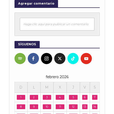
Agregar comentario
Haga clic aquí para publicar un comentario
SÍGUENOS
febrero 2026
D
L
M
X
J
V
S
1
2
3
4
5
6
7
8
9
10
11
12
13
14