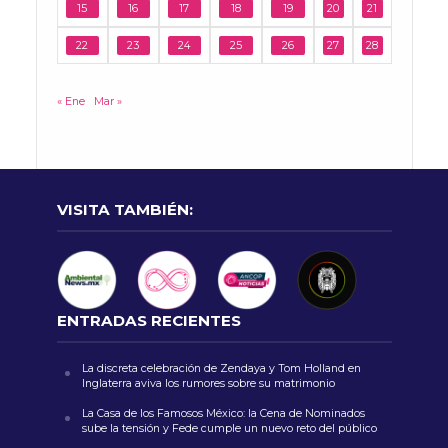
15
16
17
18
19
20
21
22
23
24
25
26
27
28
« Ene
Mar »
VISITA TAMBIÉN:
ENTRADAS RECIENTES
La discreta celebración de Zendaya y Tom Holland en
Inglaterra aviva los rumores sobre su matrimonio
La Casa de los Famosos México: la Cena de Nominados
sube la tensión y Fede cumple un nuevo reto del público