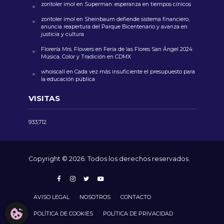
zoritoler imol
en
Superman: esperanza en tiempos cínicos
zoritoler imol
en
Sheinbaum defiende sistema financiero,
anuncia reapertura del Parque Bicentenario y avanza en
justicia y cultura
Florería Mrs. Flowers
en
Feria de las Flores San Ángel 2024:
Música, Color y Tradición en CDMX
whoiscall
en
Cada vez más insuficiente el presupuesto para
la educación pública
VISITAS
933,712
Copyright © 2026. Todos los derechos reservados.
AVISO LEGAL
NOSOTROS
CONTACTO
CONFIGURACIÓN DE COOKIES
POLÍTICA DE COOKIES
POLÍTICA DE PRIVACIDAD