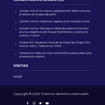
zoritoler imol
en
Un nuevo y peligroso troll: Netflix anuncia
el estreno de la segunda parte
zoritoler imol
en
Superman: esperanza en tiempos cínicos
zoritoler imol
en
Sheinbaum defiende sistema financiero,
anuncia reapertura del Parque Bicentenario y avanza en
justicia y cultura
Florería Mrs. Flowers
en
Feria de las Flores San Ángel 2024:
Música, Color y Tradición en CDMX
whoiscall
en
Cada vez más insuficiente el presupuesto para
la educación pública
VISITAS
929,087
Copyright © 2026. Todos los derechos reservados.