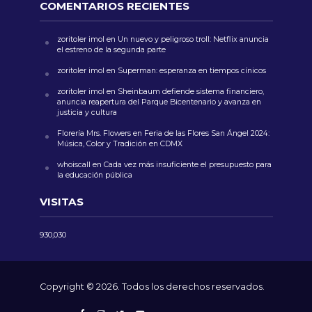
COMENTARIOS RECIENTES
zoritoler imol
en
Un nuevo y peligroso troll: Netflix anuncia
el estreno de la segunda parte
zoritoler imol
en
Superman: esperanza en tiempos cínicos
zoritoler imol
en
Sheinbaum defiende sistema financiero,
anuncia reapertura del Parque Bicentenario y avanza en
justicia y cultura
Florería Mrs. Flowers
en
Feria de las Flores San Ángel 2024:
Música, Color y Tradición en CDMX
whoiscall
en
Cada vez más insuficiente el presupuesto para
la educación pública
VISITAS
930,030
Copyright © 2026. Todos los derechos reservados.