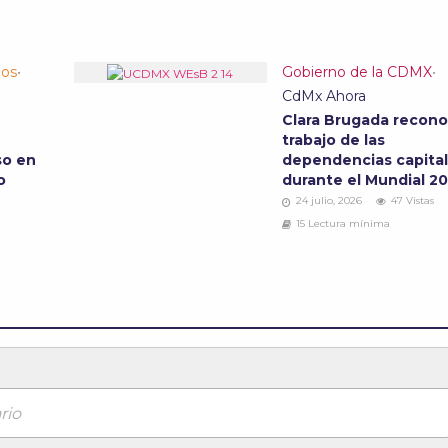
los
•
Gobierno de la CDMX
•
CdMx Ahora
Clara Brugada recono
trabajo de las
so en
dependencias capital
io
durante el Mundial 2
24 julio, 2026
47 Vistas
15 Lectura mínima
rio