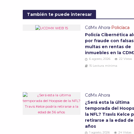
También te puede interesar
CdMx Ahora
•
Policíaca
Policía Cibernética al
por fraude con falsas
multas en rentas de
inmuebles en la CD
6 agosto, 2026
22 Vistas
15 Lectura mínima
CdMx Ahora
¿Será esta la última
temporada del Hoops
la NFL? Travis Kelce 
retirarse a la edad de
años
1 agosto, 2026
24 Vistas