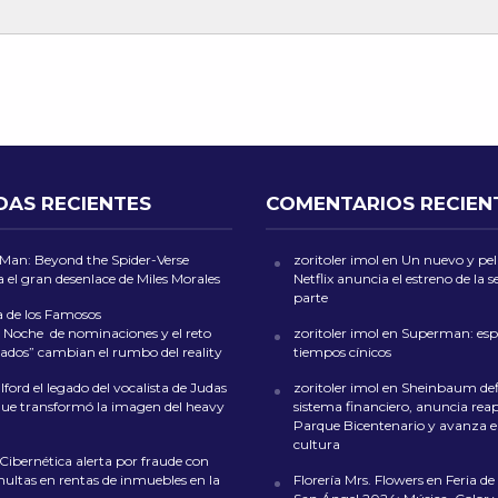
DAS RECIENTES
COMENTARIOS RECIEN
-Man: Beyond the Spider-Verse
zoritoler imol
en
Un nuevo y peli
 el gran desenlace de Miles Morales
Netflix anuncia el estreno de la
parte
a de los Famosos
 Noche de nominaciones y el reto
zoritoler imol
en
Superman: esp
ados” cambian el rumbo del reality
tiempos cínicos
ford el legado del vocalista de Judas
zoritoler imol
en
Sheinbaum def
que transformó la imagen del heavy
sistema financiero, anuncia reap
Parque Bicentenario y avanza en
cultura
 Cibernética alerta por fraude con
multas en rentas de inmuebles en la
Florería Mrs. Flowers
en
Feria de 