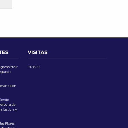
TES
VISITAS
groso troll:
917,899
 segunda
eranza en
iende
ertura del
 justicia y
las Flores