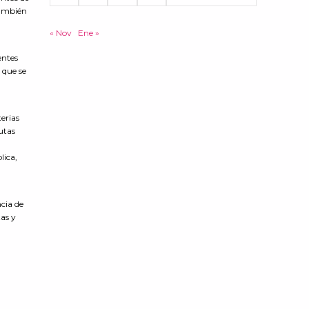
también
« Nov
Ene »
entes
 que se
terias
utas
lica,
ncia de
tas y