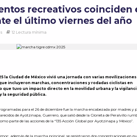
ventos recreativos coinciden
te el último viernes del año
as
12 Lectura mínima
25 la Ciudad de México vivió una jornada con varias movilizaciones
 que incluyeron marchas, concentraciones y rodadas ciclistas en
lo que tuvo un impacto directo en la movilidad urbana y la vigilanc
y la seguridad pública.
 programadas para el 26 de diciembre fue la marcha encabezada por madres y 
arecidos de Ayotzinapa, Guerrero, que salió desde la Glorieta de Peralvillo rumb
omo parte de las acciones de la “135 Acción Global por Ayotzinapa y México”.
émoc, además de la marcha principal, se registraron dos concentraciones en p