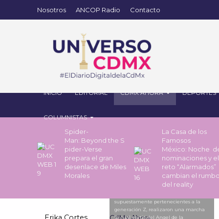
Nosotros
ANCOP Radio
Contacto
INICIO
EDITORIAL
CDMX AHORA
DEPORTES
COLUMNISTAS
Spider-
La Casa de los
Man: Beyond the S
Famosos
pider-Verse
México: Noche 
prepara el gran
nominaciones y el
desenlace de Miles
reto “Alarmados”
Morales
cambian el rumb
del reality
CIUDAD DE MÉXICO,
08NOVIEMBRE2025.- Jóvenes
supuestamente pertenecientes a la
generación Z, realizaron una marcha
Erika Cortes
CdMx Ahora
la cual partió del Angel de la