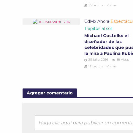
18 Lectura mínima
CdMx Ahora
•
Espectácu
Trapitos al sol
Michael Costello: el
diseñador de las
celebridades que pu
la mira a Paulina Rub
29 julio, 2026
38 Vistas
17 Lectura mínima
Agregar comentario
Haga clic aquí para publicar un comenta