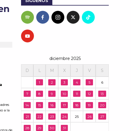
SÍGUENOS
 en
diciembre 2025
D
L
M
X
J
V
S
1
2
3
4
5
6
ia
7
8
9
10
11
12
13
padres
14
15
16
17
18
19
20
o a la
21
22
23
24
25
26
27
28
29
30
31
untos de