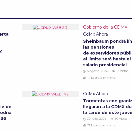
Gobierno de la CDMX
•
erta
CdMx Ahora
Sheinbaum pondrá lím
las pensiones
MX
de exservidores públi
el límite será hasta el
salario presidencial
5 agosto, 2026
13 Vistas
14 Lectura mínima
CdMx Ahora
Tormentas con grani
ie de
llegarán a la CDMX d
podría
la tarde de este juev
 36
30 julio, 2026
30 Vistas
17 Lectura mínima