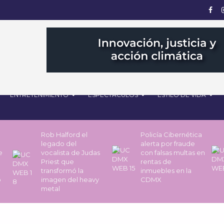
ENTRETENIMIENTO
ESPECTÁCULOS
ESTILO DE VIDA
Rob Halford el
Policía Cibernética
legado del
alerta por fraude
de
vocalista de Judas
con falsas multas en
Priest que
rentas de
transformó la
inmuebles en la
o
imagen del heavy
CDMX
metal