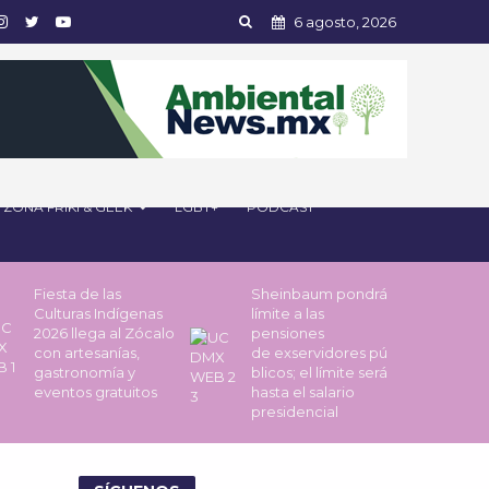
6 agosto, 2026
ZONA FRIKI & GEEK
LGBT+
PODCAST
Fiesta de las
Sheinbaum pondrá
Culturas Indígenas
límite a las
2026 llega al Zócalo
pensiones
con artesanías,
de exservidores pú
gastronomía y
blicos; el límite será
eventos gratuitos
hasta el salario
presidencial