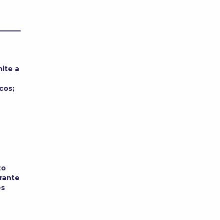
ite a
cos;
zo
urante
es