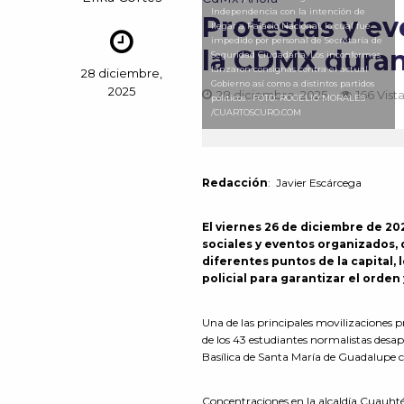
Independencia con la intención de
Protestas y e
llegar a Palacio Nacional, lo cual fue
impedido por personal de Secretaría de
la CDMX duran
Seguridad Ciudadana. Los inconformes
lanzaron consignas contra el actual
28 diciembre,
Gobierno así como a distintos partidos
2025
28 diciembre, 2025
166 Vist
políticos . FOTO: ROGELIO MORALES
/CUARTOSCURO.COM
Redacción
: Javier Escárcega
El viernes 26 de diciembre de 20
sociales y eventos organizados,
diferentes puntos de la capital, 
policial para garantizar el orden 
Una de las principales movilizaciones
de los 43 estudiantes normalistas desap
Basílica de Santa María de Guadalupe c
Concentraciones en la alcaldía Cuauht