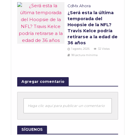
CdMx Ahora
¿Será esta la última
temporada del
Hoopsie de la NFL?
Travis Kelce podría
retirarse a la edad de
36 años
1 agosto, 2026
32 Vistas
18 Lectura mínima
Agregar comentario
Haga clic aquí para publicar un comentario
SÍGUENOS