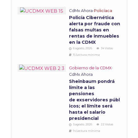
CdMx Ahora
•
Policíaca
Policía Cibernética
alerta por fraude con
falsas multas en
rentas de inmuebles
en la CDMX
6 agosto, 2026
34 Vistas
15 Lectura mínima
Gobierno de la CDMX
•
CdMx Ahora
Sheinbaum pondrá
límite a las
pensiones
de exservidores públ
icos; el límite será
hasta el salario
presidencial
5 agosto, 2026
22 Vistas
14 Lectura mínima