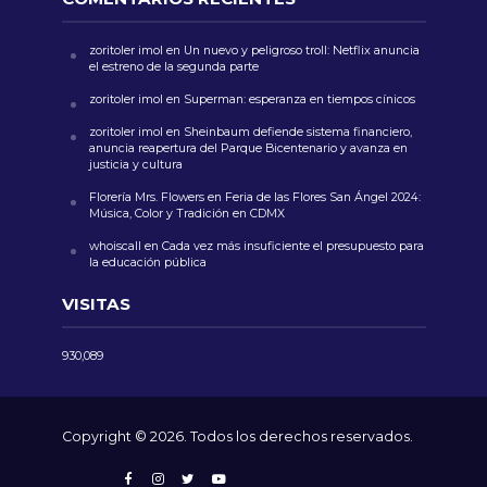
zoritoler imol
en
Un nuevo y peligroso troll: Netflix anuncia
el estreno de la segunda parte
zoritoler imol
en
Superman: esperanza en tiempos cínicos
zoritoler imol
en
Sheinbaum defiende sistema financiero,
anuncia reapertura del Parque Bicentenario y avanza en
justicia y cultura
Florería Mrs. Flowers
en
Feria de las Flores San Ángel 2024:
Música, Color y Tradición en CDMX
whoiscall
en
Cada vez más insuficiente el presupuesto para
la educación pública
VISITAS
930,089
Copyright © 2026. Todos los derechos reservados.