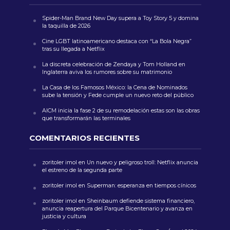
Spider-Man Brand New Day supera a Toy Story 5 y domina
la taquilla de 2026
Cine LGBT latinoamericano destaca con “La Bola Negra”
tras su llegada a Netflix
La discreta celebración de Zendaya y Tom Holland en
Inglaterra aviva los rumores sobre su matrimonio
La Casa de los Famosos México: la Cena de Nominados
sube la tensión y Fede cumple un nuevo reto del público
AICM inicia la fase 2 de su remodelación estas son las obras
que transformarán las terminales
COMENTARIOS RECIENTES
zoritoler imol
en
Un nuevo y peligroso troll: Netflix anuncia
el estreno de la segunda parte
zoritoler imol
en
Superman: esperanza en tiempos cínicos
zoritoler imol
en
Sheinbaum defiende sistema financiero,
anuncia reapertura del Parque Bicentenario y avanza en
justicia y cultura