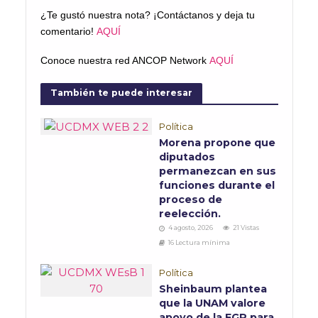
¿Te gustó nuestra nota? ¡Contáctanos y deja tu
comentario!
AQUÍ
Conoce nuestra red ANCOP Network
AQUÍ
También te puede interesar
Política
Morena propone que
diputados
permanezcan en sus
funciones durante el
proceso de
reelección.
4 agosto, 2026
21 Vistas
16 Lectura mínima
Política
Sheinbaum plantea
que la UNAM valore
apoyo de la FGR para