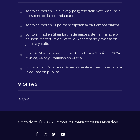
zoritoler imol
en
Un nuevo y peligroso troll: Netflix anuncia
el estreno de la segunda parte
zoritoler imol
en
Superman: esperanza en tiempos cínicos
zoritoler imol
en
Sheinbaum defiende sistema financiero,
anuncia reapertura del Parque Bicentenario y avanza en
justicia y cultura
Florería Mrs. Flowers
en
Feria de las Flores San Ángel 2024:
Música, Color y Tradición en CDMX
whoiscall
en
Cada vez más insuficiente el presupuesto para
la educación pública
VISITAS
927,325
Copyright © 2026. Todos los derechos reservados.