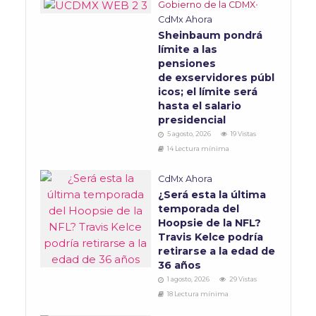
Gobierno de la CDMX
•
CdMx Ahora
Sheinbaum pondrá
límite a las
pensiones
de exservidores públ
icos; el límite será
hasta el salario
presidencial
5 agosto, 2026
19 Vistas
14 Lectura mínima
CdMx Ahora
¿Será esta la última
temporada del
Hoopsie de la NFL?
Travis Kelce podría
retirarse a la edad de
36 años
1 agosto, 2026
29 Vistas
18 Lectura mínima