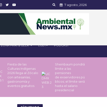
7 agosto, 2026
ZONA FRIKI & GEEK
LGBT+
PODCAST
Fiesta de las
Sheinbaum pondrá
Culturas Indígenas
límite a las
2026 llega al Zócalo
pensiones
con artesanías,
de exservidores pú
gastronomía y
blicos; el límite será
eventos gratuitos
hasta el salario
presidencial