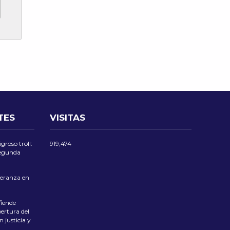
TES
VISITAS
groso troll:
919,474
 segunda
eranza en
iende
ertura del
 justicia y