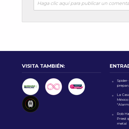
Haga clic aquí para publicar un comenta
VISITA TAMBIÉN:
ENTRA
Spider
prepara
La Cas
México:
“Alarm
Rob Hal
Priest 
metal