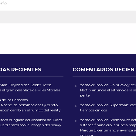
rio
DAS RECIENTES
COMENTARIOS RECIEN
-Man: Beyond the Spider-Verse
zoritoler imol
en
Un nuevo y peli
 el gran desenlace de Miles Morales
Netflix anuncia el estreno de la
parte
a de los Famosos
 Noche de nominaciones y el reto
zoritoler imol
en
Superman: esp
ados” cambian el rumbo del reality
tiempos cínicos
ford el legado del vocalista de Judas
zoritoler imol
en
Sheinbaum def
que transformó la imagen del heavy
sistema financiero, anuncia reap
Parque Bicentenario y avanza en
cultura