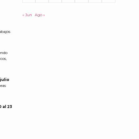
« Jun
Ago »
abajos
iendo
cos,
julio
leas
0 al 23
l