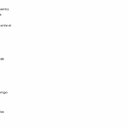
miento
e
ante el
 de
tongo
las