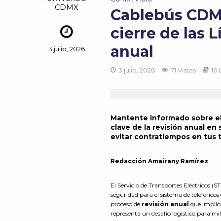
CDMX
Cablebús CDMX
cierre de las L
anual
3 julio, 2026
3 julio, 2026
71 Vistas
16
Mantente informado sobre el
clave de la revisión anual en 
evitar contratiempos en tus 
Redacción Amairany Ramírez
El Servicio de Transportes Eléctricos 
seguridad para el sistema de teleféricos
proceso de
revisión anual
que implica
representa un desafío logístico para m