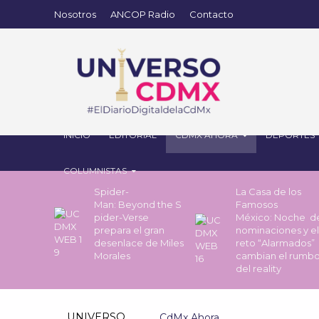
Nosotros
ANCOP Radio
Contacto
INICIO
EDITORIAL
CDMX AHORA
DEPORTES
COLUMNISTAS
Spider-
La Casa de los
Man: Beyond the S
Famosos
pider-Verse
México: Noche 
prepara el gran
nominaciones y el
desenlace de Miles
reto “Alarmados”
Morales
cambian el rumb
del reality
UNIVERSO
CdMx Ahora