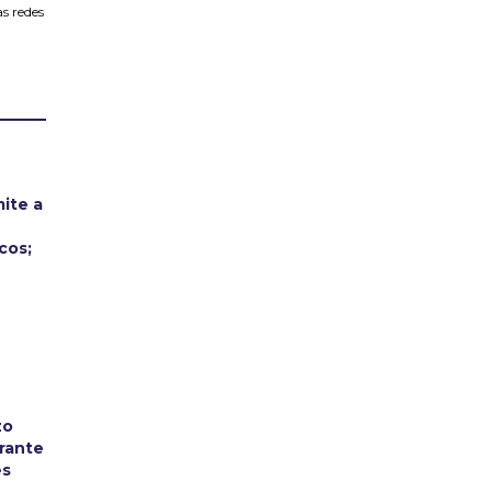
s redes
ite a
cos;
zo
urante
es