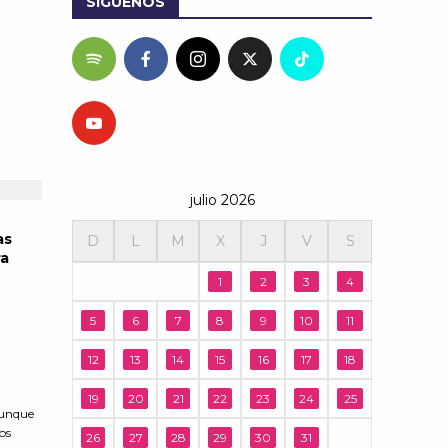
SÍGUENOS
julio 2026
as
D
L
M
X
J
V
S
ra
1
2
3
4
5
6
7
8
9
10
11
12
13
14
15
16
17
18
n
19
20
21
22
23
24
25
 aunque
os
26
27
28
29
30
31