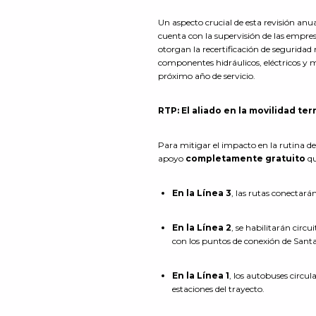
Un aspecto crucial de esta revisión an
cuenta con la supervisión de las empre
otorgan la recertificación de segurida
componentes hidráulicos, eléctricos y
próximo año de servicio.
RTP: El aliado en la movilidad ter
Para mitigar el impacto en la rutina de 
apoyo
completamente gratuito
qu
En la Línea 3
, las rutas conectar
En la Línea 2
, se habilitarán cir
con los puntos de conexión de Santa
En la Línea 1
, los autobuses circu
estaciones del trayecto.