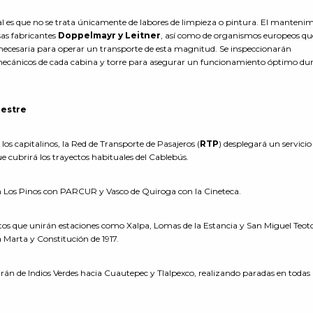
ual es que no se trata únicamente de labores de limpieza o pintura. El manteni
sas fabricantes
Doppelmayr y Leitner
, así como de organismos europeos qu
d necesaria para operar un transporte de esta magnitud. Se inspeccionarán
 mecánicos de cada cabina y torre para asegurar un funcionamiento óptimo dur
restre
los capitalinos, la Red de Transporte de Pasajeros (
RTP
) desplegará un servicio
e cubrirá los trayectos habituales del Cablebús.
án Los Pinos con PARCUR y Vasco de Quiroga con la Cineteca.
cuitos que unirán estaciones como Xalpa, Lomas de la Estancia y San Miguel Teo
 Marta y Constitución de 1917.
larán de Indios Verdes hacia Cuautepec y Tlalpexco, realizando paradas en todas 