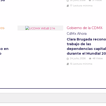
 36
30 julio, 2026
31 Vistas
17 Lectura mínima
los
•
Gobierno de la CDMX
•
CdMx Ahora
Clara Brugada recono
trabajo de las
so en
dependencias capital
io
durante el Mundial 2
24 julio, 2026
48 Vistas
15 Lectura mínima