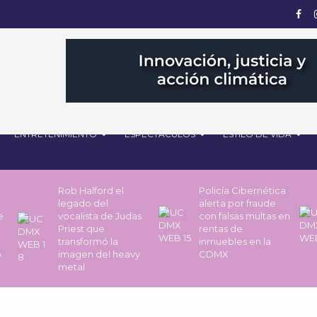
ENTRETENIMIENTO
ESPECTÁCULOS
ESTILO DE VIDA
Rob Halford el
Policía Cibernética
legado del
alerta por fraude
de
vocalista de Judas
con falsas multas en
Priest que
rentas de
transformó la
inmuebles en la
o
imagen del heavy
CDMX
metal