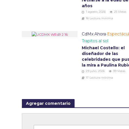
retirarse a la edad de
años
1 agosto, 2026
25 Vistas
18 Lectura mínima
CdMx Ahora
•
Espectácu
Trapitos al sol
Michael Costello: el
diseñador de las
celebridades que pu
la mira a Paulina Rub
29 julio, 2026
39 Vistas
17 Lectura mínima
Agregar comentario