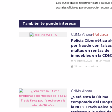
Las autoridades recomiendan a la ciuda
sociales oficiales para cualquier actu
También te puede interesar
CdMx Ahora
•
Policíaca
Policía Cibernética al
por fraude con falsas
multas en rentas de
inmuebles en la CD
6 agosto, 2026
24 Vistas
15 Lectura mínima
CdMx Ahora
¿Será esta la última
temporada del Hoops
la NFL? Travis Kelce 