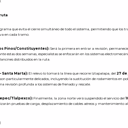
d.
 ruta
rama que evita el cierre simultáneo de todo el sistema, permitiendo que los tr
tiva en cada tramo.
Los Pinos/Constituyentes):
Será la primera en entrar a revisión, permanec
ante estas dos semanas, especialistas se enfocarán en los sistemas electromecáni
alancines distribuidos en la ruta.
– Santa Marta):
El relevo lo tomará la línea que recorre Iztapalapa, del
27 de 
s son particularmente delicados, incluyendo la sustitución de rodamientos en po
na revisión profunda a los sistemas de frenado y rescate.
tepec/Tlalpexco):
Finalmente, la zona norte verá suspendido el servicio del
1
ealizarán pruebas de carga, desplazamiento de cables aéreos y mantenimiento a
l