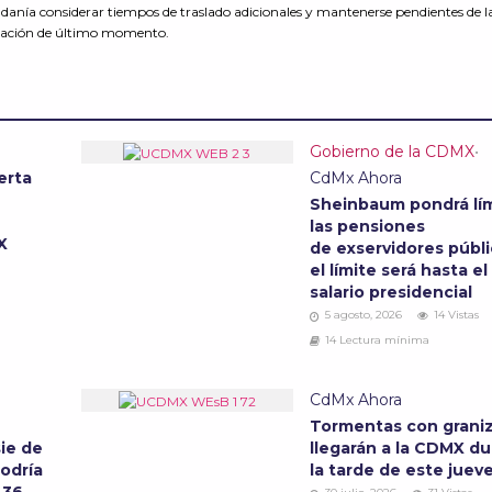
danía considerar tiempos de traslado adicionales y mantenerse pendientes de la
alización de último momento.
Gobierno de la CDMX
•
erta
CdMx Ahora
Sheinbaum pondrá lím
las pensiones
MX
de exservidores públi
el límite será hasta el
salario presidencial
5 agosto, 2026
14 Vistas
14 Lectura mínima
CdMx Ahora
Tormentas con grani
ie de
llegarán a la CDMX d
podría
la tarde de este juev