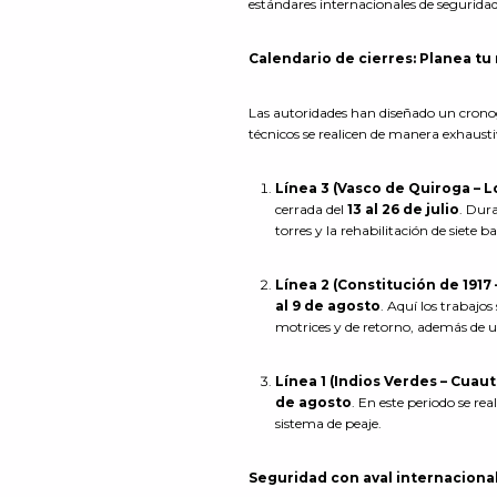
estándares internacionales de segurida
Calendario de cierres: Planea tu
Las autoridades han diseñado un cronog
técnicos se realicen de manera exhaus
Línea 3 (Vasco de Quiroga – 
cerrada del
13 al 26 de julio
. Dur
torres y la rehabilitación de siete b
Línea 2 (Constitución de 1917 
al 9 de agosto
. Aquí los trabajo
motrices y de retorno, además de u
Línea 1 (Indios Verdes – Cuau
de agosto
. En este periodo se r
sistema de peaje.
Seguridad con aval internaciona