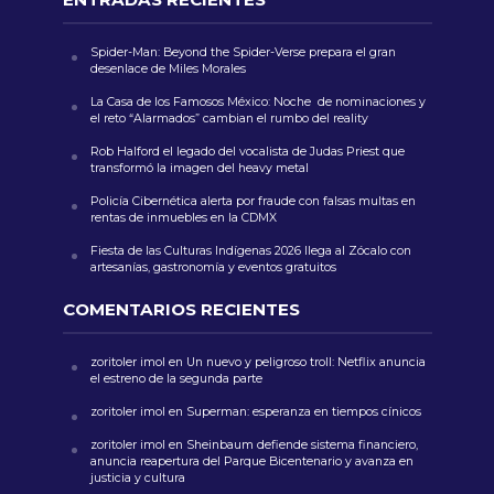
Spider-Man: Beyond the Spider-Verse prepara el gran
desenlace de Miles Morales
La Casa de los Famosos México: Noche de nominaciones y
el reto “Alarmados” cambian el rumbo del reality
Rob Halford el legado del vocalista de Judas Priest que
transformó la imagen del heavy metal
Policía Cibernética alerta por fraude con falsas multas en
rentas de inmuebles en la CDMX
Fiesta de las Culturas Indígenas 2026 llega al Zócalo con
artesanías, gastronomía y eventos gratuitos
COMENTARIOS RECIENTES
zoritoler imol
en
Un nuevo y peligroso troll: Netflix anuncia
el estreno de la segunda parte
zoritoler imol
en
Superman: esperanza en tiempos cínicos
zoritoler imol
en
Sheinbaum defiende sistema financiero,
anuncia reapertura del Parque Bicentenario y avanza en
justicia y cultura