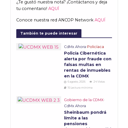
¿Te gustó nuestra nota? ¡Contáctanos y deja
tu comentario!
AQUÍ
Conoce nuestra red ANCOP Network
AQUÍ
También te puede interesar
CdMx Ahora
•
Policíaca
Policía Cibernética
alerta por fraude con
falsas multas en
rentas de inmuebles
en la CDMX
6 agosto, 2026
24 Vistas
15 Lectura mínima
Gobierno de la CDMX
•
CdMx Ahora
Sheinbaum pondrá
límite a las
pensiones