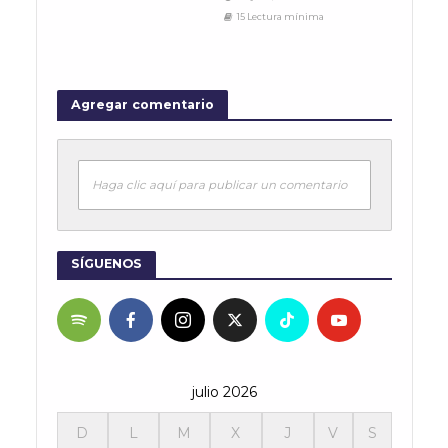
15 Lectura mínima
Agregar comentario
Haga clic aquí para publicar un comentario
SÍGUENOS
julio 2026
D
L
M
X
J
V
S