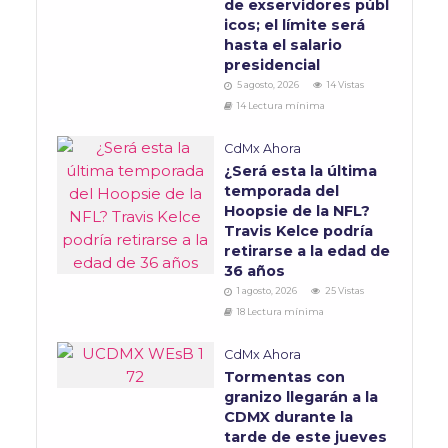
de exservidores públ
icos; el límite será
hasta el salario
presidencial
5 agosto, 2026
14 Vistas
14 Lectura mínima
CdMx Ahora
¿Será esta la última
temporada del
Hoopsie de la NFL?
Travis Kelce podría
retirarse a la edad de
36 años
1 agosto, 2026
25 Vistas
18 Lectura mínima
CdMx Ahora
Tormentas con
granizo llegarán a la
CDMX durante la
tarde de este jueves