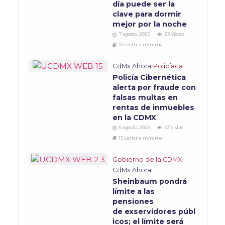
día puede ser la
clave para dormir
mejor por la noche
7 agosto, 2026
23 Vistas
16 Lectura mínima
CdMx Ahora
•
Policíaca
Policía Cibernética
alerta por fraude con
falsas multas en
rentas de inmuebles
en la CDMX
6 agosto, 2026
33 Vistas
15 Lectura mínima
Gobierno de la CDMX
•
CdMx Ahora
Sheinbaum pondrá
límite a las
pensiones
de exservidores públ
icos; el límite será