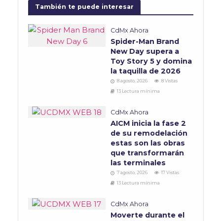
También te puede interesar
CdMx Ahora
Spider-Man Brand
New Day supera a
Toy Story 5 y domina
la taquilla de 2026
8 agosto, 2026
8 Vistas
13 Lectura mínima
CdMx Ahora
AICM inicia la fase 2
de su remodelación
estas son las obras
que transformarán
las terminales
7 agosto, 2026
17 Vistas
13 Lectura mínima
CdMx Ahora
Moverte durante el