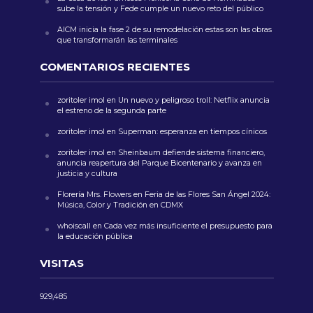
sube la tensión y Fede cumple un nuevo reto del público
AICM inicia la fase 2 de su remodelación estas son las obras
que transformarán las terminales
COMENTARIOS RECIENTES
zoritoler imol
en
Un nuevo y peligroso troll: Netflix anuncia
el estreno de la segunda parte
zoritoler imol
en
Superman: esperanza en tiempos cínicos
zoritoler imol
en
Sheinbaum defiende sistema financiero,
anuncia reapertura del Parque Bicentenario y avanza en
justicia y cultura
Florería Mrs. Flowers
en
Feria de las Flores San Ángel 2024:
Música, Color y Tradición en CDMX
whoiscall
en
Cada vez más insuficiente el presupuesto para
la educación pública
VISITAS
929,485